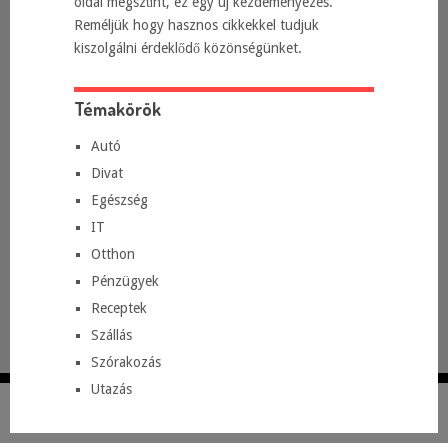
oldal megszűnt, ez egy új kezdeményezés.
Reméljük hogy hasznos cikkekkel tudjuk
kiszolgálni érdeklődő közönségünket.
Témakörök
Autó
Divat
Egészség
IT
Otthon
Pénzügyek
Receptek
Szállás
Szórakozás
Utazás