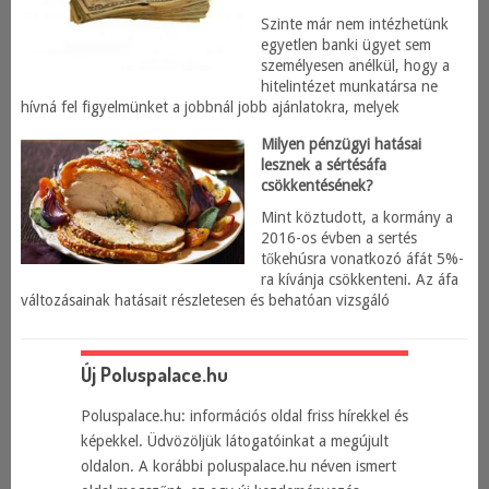
Szinte már nem intézhetünk
egyetlen banki ügyet sem
személyesen anélkül, hogy a
hitelintézet munkatársa ne
hívná fel figyelmünket a jobbnál jobb ajánlatokra, melyek
Milyen pénzügyi hatásai
lesznek a sértésáfa
csökkentésének?
Mint köztudott, a kormány a
2016-os évben a sertés
tőkehúsra vonatkozó áfát 5%-
ra kívánja csökkenteni. Az áfa
változásainak hatásait részletesen és behatóan vizsgáló
Új Poluspalace.hu
Poluspalace.hu: információs oldal friss hírekkel és
képekkel. Üdvözöljük látogatóinkat a megújult
oldalon. A korábbi poluspalace.hu néven ismert