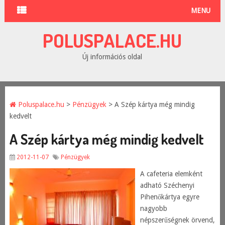
MENU
POLUSPALACE.HU
Új információs oldal
Poluspalace.hu
>
Pénzügyek
> A Szép kártya még mindig
kedvelt
A Szép kártya még mindig kedvelt
2012-11-07
Pénzügyek
A cafeteria elemként
adható Széchenyi
Pihenőkártya egyre
nagyobb
népszerűségnek örvend,