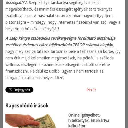
összegből?
A Szép kártya társkártya segítségével ez is
megvalósítható, és minimális összegért igényelhet társkártyát
családtagjainak. A használat során azonban nagyon figyeljen a
biztonságra – mindegy, hogy internetes fizetésről van szó, vagy a
helyszínen húzzák le kártyáját!
A Szép kártya szabadidős tevékenységre fordítható alszámlája
esetében érdemes előre tájékozódnia TEÁOR számok alapján
,
hogy mely szolgáltatások tartoznak bele a felhasználási körbe, így
nem érik majd kellemetlen meglepetések, ha például a szálloda
wellness részlegén a kozmetikus költségeit is ebből szeretné
finanszírozni. Például ez utóbbi ugyanis nem tartozik az
elfogadásra alkalmas helyek közé.
Pin It
Kapcsolódó írások
Online igényelhető
hitelkártyák, hitelkártya
kalkulátor