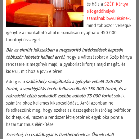
és hála a
SZÉP Kártya
elfogadóhelyek
számának bővülésének
,
mind többször vehetjük
igénybe a munkáltató által maximálisan nyújtható 450 000
forintnyi összeget.
Bár az elmúlt időszakban a megszorító intézkedések kapcsán
többször lehetett hallani arról,
hogy a változásokat a Szép kártya
rendszere is megsínyli majd, a gyakorlat kiforrja majd magát, és
kiderül, mit hoz a jövő e téren.
Addig is
a szálláshely szolgáltatásra igénybe vehető 225 000
forint, a vendéglátás terén felhasználható 150 000 forint, és a
rekreációt célzó szabadidő zsebbe adható 75 000 forint
sokak
számára okoz kellemes kikapcsolódást. Arról azonban ne
feledkezzünk meg, hogy ezeket az összegeket kizárólag belföldön
költhetjük el, hiszen a rendszer létrejöttének egyik oka pont a
hazai turizmus élénkítése.
Szeretné, ha családtagjai is fizethetnének az Önnek utalt