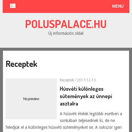
MENU
POLUSPALACE.HU
Új információs oldal
Receptek
Receptek
/ 2017-12-13
Húsvéti különleges
sütemények az ünnepi
asztalra
A húsvéti ételek legtöbb esetben a
sonkában teljesednek ki, de ne
feledjük el a különleges húsvéti süteményeket se. A sokszor igen