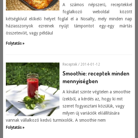
A számos népszerű, receptekkel
foglalkozó weboldal között
kétségkívül előkelő helyet foglal el a Nosalty, mely minden nap
háziasszonyok ezreinek nyújt támpontot egy-egy mártás
összetevőit, vagy például
Folytatás »
Receptek
/ 2014-01-12
Smoothie: receptek minden
mennyiségben
A kínálat szinte végtelen a smoothie
ízekből, a kérdés az, hogy ki mit
szeret fogyasztani közülük, vagy
milyen új variációk előállítására
vannak vállalkozó kedvű turmixolók. A smoothie nem
Folytatás »