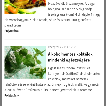
Hozzávalók 6 személyre: A vegán
bolognai szószhoz 5 dkg szója
(szójagranulátum) 4 dl alaplé 1 nagy
db vöröshagyma 5 ek olívaolaj só ízlés szerint 100 g sűrített
paradicsom
Folytatás »
Receptek
/ 2014-12-21
Alkoholmentes koktélok
mindenki egészségére
Egészséges, finom, frissítő és
könnyen elkészíthető alkoholmentes
koktélok, melyeket nemcsak
felnőttek részére kínálhatunk az ünnepi fogások mellé, vagy netán
a 2014. évet búcsúztató bulin, hanem gyermekek is örömmel
Folytatás »