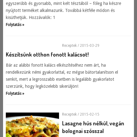
egyszerűbb és gyorsabb, mint kelt tésztából – főleg ha készre
nyújtott terméket alkalmazunk. Továbbá kétféle módon és
kisüthetjük. Hozzávalók: 1
Folytatás »
Receptek
/ 2015-03-29
Készítsünk otthon fonott kalácsot!
Bár az alábbi fonott kalács elkészítéséhez nem árt, ha
rendelkezünk némi gyakorlattal, ez mégse bátortalanítson el
senkit, mert a legrosszabb esetben is legalább gyakorlatot
szerzünk, hogy legközelebb sikerüljön!
Folytatás »
Receptek
/ 2015-02-15
Lasagne hús nélkül, vegán
bolognai szósszal