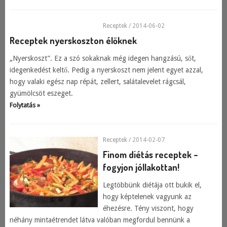
Receptek
/ 2014-06-02
Receptek nyerskoszton élőknek
„Nyerskoszt”. Ez a szó sokaknak még idegen hangzású, sőt,
idegenkedést keltő. Pedig a nyerskoszt nem jelent egyet azzal,
hogy valaki egész nap répát, zellert, salátalevelet rágcsál,
gyümölcsöt eszeget.
Folytatás »
Receptek
/ 2014-02-07
Finom diétás receptek –
fogyjon jóllakottan!
Legtöbbünk diétája ott bukik el,
hogy képtelenek vagyunk az
éhezésre. Tény viszont, hogy
néhány mintaétrendet látva valóban megfordul bennünk a