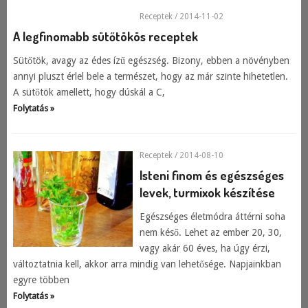
Receptek
/ 2014-11-02
A legfinomabb sütőtökös receptek
Sütőtök, avagy az édes ízű egészség. Bizony, ebben a növényben
annyi pluszt érlel bele a természet, hogy az már szinte hihetetlen.
A sütőtök amellett, hogy dúskál a C,
Folytatás »
Receptek
/ 2014-08-10
Isteni finom és egészséges
levek, turmixok készítése
Egészséges életmódra áttérni soha
nem késő. Lehet az ember 20, 30,
vagy akár 60 éves, ha úgy érzi,
változtatnia kell, akkor arra mindig van lehetősége. Napjainkban
egyre többen
Folytatás »