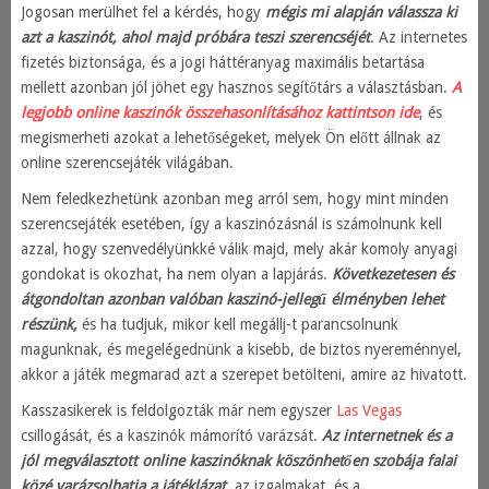
Jogosan merülhet fel a kérdés, hogy
mégis mi alapján válassza ki
azt a kaszinót, ahol majd próbára teszi szerencséjét
. Az internetes
fizetés biztonsága, és a jogi háttéranyag maximális betartása
mellett azonban jól jöhet egy hasznos segítőtárs a választásban.
A
legjobb online kaszinók összehasonlításához kattintson ide
, és
megismerheti azokat a lehetőségeket, melyek Ön előtt állnak az
online szerencsejáték világában.
Nem feledkezhetünk azonban meg arról sem, hogy mint minden
szerencsejáték esetében, így a kaszinózásnál is számolnunk kell
azzal, hogy szenvedélyünkké válik majd, mely akár komoly anyagi
gondokat is okozhat, ha nem olyan a lapjárás.
Következetesen és
átgondoltan azonban valóban kaszinó-jellegű élményben lehet
részünk,
és ha tudjuk, mikor kell megállj-t parancsolnunk
magunknak, és megelégednünk a kisebb, de biztos nyereménnyel,
akkor a játék megmarad azt a szerepet betölteni, amire az hivatott.
Kasszasikerek is feldolgozták már nem egyszer
Las Vegas
csillogását, és a kaszinók mámorító varázsát.
Az internetnek és a
jól megválasztott online kaszinóknak köszönhetően szobája falai
közé varázsolhatja a játéklázat
, az izgalmakat, és a