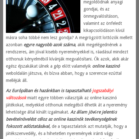
megoldódnak anyagi
gondjai, és az
önmegvalósításon,
valamint az önfeledt
kikapcsolódáson kívül
másra soha többé nem lesz gondja? A megrögzött lottózók mellett
azonban
egyre nagyobb azok száma
, akik megelégednének a
rendszeres, ám jóval kisebb nyereményekkel is, ráadásul mindezt
otthonuk kényelméből kívánják megvalósítani. Ők azok, akik akár
egész éjszakákat ülnek a gép előtt valamelyik
online kaszinó
weboldalán játszva, és bízva abban, hogy a szerencse ezúttal
melléjük áll.
Az Európában és hazánkban is tapasztalható
jogszabályi
változások
miatt egyre többen választják az online kaszinó
játékokat, melyekkel otthonuk melegéből élhetik át a nyeremény
lehetősége által kínált izgalmakat.
Az állam jövőre jelentős
bevételnövelést céloz az online kaszinók tevékenységének
fokozott adóztatásával,
de a tapasztalatok azt mutatják, hogy a
játékszenvedély, és a hihetetlen nyeremények iránti vágy