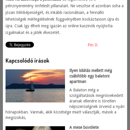
pénznyeremény önfeledt pillanatait. Ne veszítse el azonban soha a
józan ítélőképességét, és inkább racionálisan, a fennálló
lehetőségek mérlegelésének függvényében kockáztasson újra és
újra. Csak így élheti meg igazán az online kaszinók nyújtotta
izgalmakat és a játék élvezetét.
Pin It
Kapcsolódó írások
Ilyen kilátás mellett még
csábítóbb egy balatoni
apartman
A Balaton még a
szolgáltatások megnövekedett
árainak ellenére is töretlen
népszerűségnek örvend a nyári
hónapokban. Vannak, akik közelsége miatt választják, mások a
megszokás,
A mese bűvölete