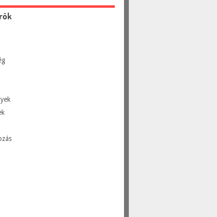
rök
ég
yek
ek
ozás