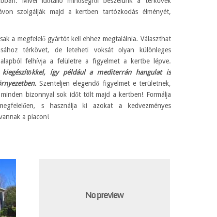
jobban. Mivel időtálló minőségről beszélünk a térkövek
távon szolgálják majd a kertben tartózkodás élményét,
!
csak a megfelelő gyártót kell ehhez megtalálnia. Választhat
usához térkövet, de leteheti voksát olyan különleges
alapból felhívja a felületre a figyelmet a kertbe lépve.
kiegészítőkkel, így például a mediterrán hangulat is
örnyezetben.
Szenteljen elegendő figyelmet e területnek,
minden bizonnyal sok időt tölt majd a kertben! Formálja
 megfelelően, s használja ki azokat a kedvezményes
 vannak a piacon!