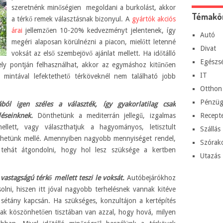
szeretnénk minőségien megoldani a burkolást, akkor
Témakö
a térkő remek választásnak bizonyul. A
gyártók akciós
árai
jellemzően 10-20% kedvezményt jelentenek, így
Autó
megéri alaposan körülnézni a piacon, mielőtt letenné
Divat
voksát az első szembejövő ajánlat mellett. Ha időtálló
Egészs
ely pontján felhasználhat, akkor az egymáshoz kitűnően
IT
s mintával lefektethető térköveknél nem található jobb
Otthon
Pénzüg
ól igen széles a választék, így gyakorlatilag csak
éseinknek.
Dönthetünk a mediterrán jellegű, izgalmas
Recept
ellett, vagy választhatjuk a hagyományos, letisztult
Szállás
 lőhetünk mellé. Amennyiben nagyobb mennyiséget rendel,
Szórak
 tehát átgondolni, hogy hol lesz szüksége a kertben
Utazás
vastagságú térkő mellett teszi le voksát.
Autóbejárókhoz
olni, hiszen itt jóval nagyobb terhelésnek vannak kitéve
y sétány kapcsán. Ha szükséges, konzultájon a kertépítés
ának köszönhetően tisztában van azzal, hogy hová, milyen