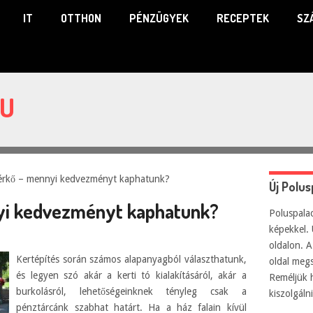
IT
OTTHON
PÉNZÜGYEK
RECEPTEK
SZ
HU
érkő – mennyi kedvezményt kaphatunk?
Új Polu
nyi kedvezményt kaphatunk?
Poluspalac
képekkel. 
oldalon. A
Kertépítés során számos alapanyagból választhatunk,
oldal meg
és legyen szó akár a kerti tó kialakításáról, akár a
Reméljük 
burkolásról, lehetőségeinknek tényleg csak a
kiszolgál
pénztárcánk szabhat határt. Ha a ház falain kívül