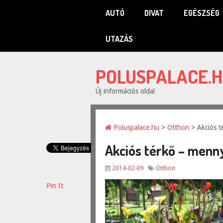
AUTÓ
DIVAT
EGÉSZSÉG
UTAZÁS
POLUSPALACE.
Új információs oldal
Poluspalace.hu
>
Otthon
> Akciós t
Akciós térkő – men
2014-02-09
Otthon
Pin It