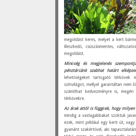
megoldást keres, melyet a kert bárm
illeszkedő, csúszásmentes, változato
megoldást.
Minőség és megjelenés szempontjáb
pénztárcánk szabhat határt elképzel
lehetőségeket tartogató térkövek m
színvilágot, mellyel garantáltan nem
számíthat kedvezményre is, megéri
térkövekre.
Az árak attól is függőek, hogy milyen 
mindig a vastagabbakat szoktuk javas
ezek, mint például egy kerti út, vag
gyanánt szakértővel, aki tapasztalat