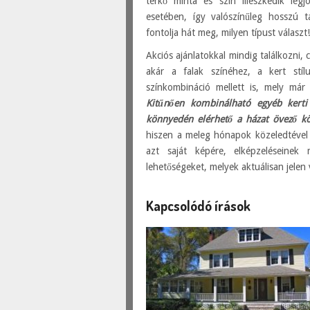
térkő minta és szín illeszkedik leg
esetében, így valószínűleg hosszú 
fontolja hát meg, milyen típust választ
Akciós ajánlatokkal mindig találkozni, 
akár a falak színéhez, a kert stíl
színkombináció mellett is, mely már 
Kitűnően kombinálható egyéb kerti 
könnyedén elérhető a házat övező k
hiszen a meleg hónapok közeledtével 
azt saját képére, elképzeléseinek
lehetőségeket, melyek aktuálisan jelen
Kapcsolódó írások