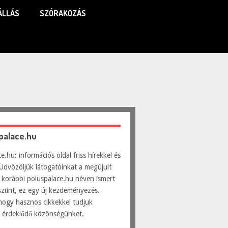
ÁLLÁS
SZÓRAKOZÁS
spalace.hu
e.hu: információs oldal friss hírekkel és
Üdvözöljük látogatóinkat a megújult
 korábbi poluspalace.hu néven ismert
szűnt, ez egy új kezdeményezés.
hogy hasznos cikkekkel tudjuk
ni érdeklődő közönségünket.