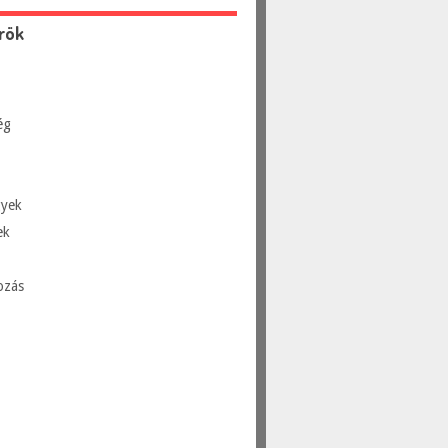
rök
ég
yek
ek
ozás