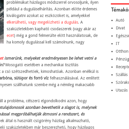
problémákat házilagos módszerrel orvosoljunk, ilyen
Témakö
például a duguláselhárítás. Azonban előtte érdemes
kiválogatni azokat az eszközöket is, amelyekkel
Autó
elkerülhető, vagy megelőzhető a dugulás
. A
Divat
szaküzletekben kapható csodaszerek (vagy akár az
ecet
) még a gond felmerülte előtt használatosak, de
Egészs
ha komoly dugulással kell számolnunk, nagy
IT
Otthon
et
ismerünk, melyeket eredményesen be lehet vetni a
Pénzüg
án?
Mosogató esetében a mechanikai tisztítás
Recept
t a cső szétszedhetőek, kimoshatóak. Azonban enélkül is
Szállás
arbóna, sütőpor és forró víz
felhasználásával. Az említett
Szórak
ényesen szállhatunk szembe még a némileg makacsabb
Utazás
áll a probléma, célszerű elgondolkodni azon, hogy
ntulajdonosok azonban bevethetik a slagot is, melynek
ással megpróbálhatják átmosni a rendszert, és
k által is használt csőgörény házilag alkalmazható,
lelő szaküzletekben már beszerezhető, hogy házilagos