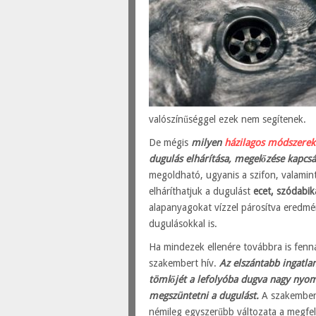
valószínűséggel ezek nem segítenek.
De mégis
milyen
házilagos módszerek
dugulás elhárítása, megelőzése kapcs
megoldható, ugyanis a szifon, valamin
elháríthatjuk a dugulást
ecet, szódabik
alapanyagokat vízzel párosítva eredm
dugulásokkal is.
Ha mindezek ellenére továbbra is fenn
szakembert hív.
Az elszántabb ingatla
tömlőjét a lefolyóba dugva nagy nyom
megszüntetni a dugulást.
A szakembere
némileg egyszerűbb változata a megfe