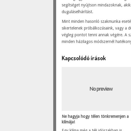
segítséget nyújtson mindazoknak, ak
duguláselhárítást.
Mint minden hasonló szakmunka esetéb
sikertelenek próbálkozásaink, vagy a d
végleg pontot tenni annak végére. A s
minden házilagos módszernél hatékony
Kapcsolódó írások
Ne hagyja hogy télen tönkremenjen a
klímája!
Egy klíma még a téli időszakban is