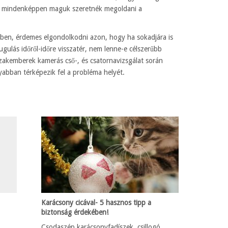
ik mindenképpen maguk szeretnék megoldani a
en, érdemes elgondolkodni azon, hogy ha sokadjára is
ugulás időről-időre visszatér, nem lenne-e célszerűbb
zakemberek kamerás cső-, és csatornavizsgálat során
abban térképezik fel a probléma helyét.
Karácsony cicával- 5 hasznos tipp a
biztonság érdekében!
Csodaszép karácsonyfadíszek, csillogó