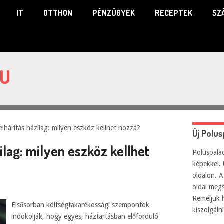
IT
OTTHON
PÉNZÜGYEK
RECEPTEK
SZ
HU
lhárítás házilag: milyen eszköz kellhet hozzá?
Új Polu
ilag: milyen eszköz kellhet
Poluspalac
képekkel. 
oldalon. A
oldal meg
Reméljük 
Elsősorban költségtakarékossági szempontok
kiszolgál
indokolják, hogy egyes, háztartásban előforduló