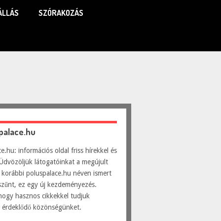
ÁLLÁS
SZÓRAKOZÁS
spalace.hu
e.hu: információs oldal friss hírekkel és
Üdvözöljük látogatóinkat a megújult
 korábbi poluspalace.hu néven ismert
szűnt, ez egy új kezdeményezés.
hogy hasznos cikkekkel tudjuk
ni érdeklődő közönségünket.