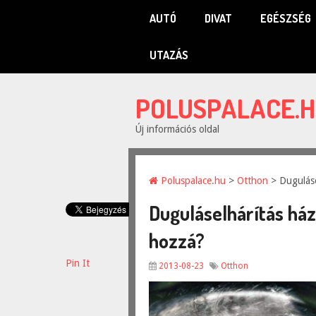
AUTÓ
DIVAT
EGÉSZSÉG
UTAZÁS
POLUSPALACE.
Új információs oldal
Poluspalace.hu
>
Otthon
> Duguláse
Duguláselhárítás ház
hozzá?
Pin It
2013-08-23
Otthon