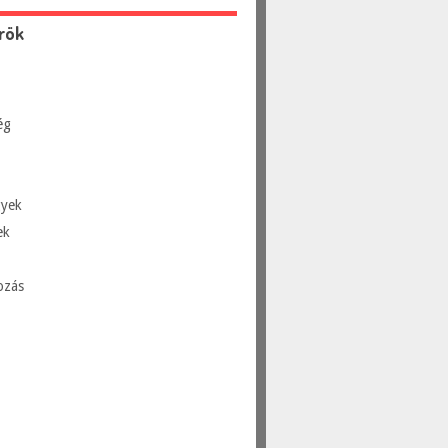
rök
ég
yek
ek
ozás