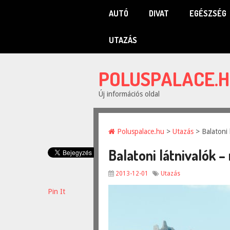
AUTÓ
DIVAT
EGÉSZSÉG
UTAZÁS
POLUSPALACE.
Új információs oldal
Poluspalace.hu
>
Utazás
> Balatoni 
Balatoni látnivalók 
2013-12-01
Utazás
Pin It