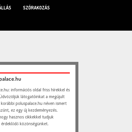
ÁLLÁS
SZÓRAKOZÁS
spalace.hu
e.hu: információs oldal friss hírekkel és
Üdvözöljük látogatóinkat a megújult
 korábbi poluspalace.hu néven ismert
szűnt, ez egy új kezdeményezés.
hogy hasznos cikkekkel tudjuk
ni érdeklődő közönségünket.