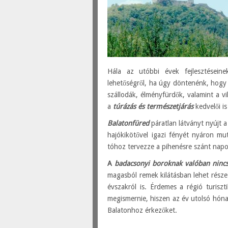
Hála az utóbbi évek fejlesztései
lehetőségről, ha úgy döntenénk, hogy 
szállodák, élményfürdők, valamint a vil
a
túrázás és természetjárás
kedvelői is
Balatonfüred
páratlan látványt nyújt a
hajókikötővel igazi fényét nyáron mu
tóhoz tervezze a pihenésre szánt napo
A
badacsonyi boroknak valóban nincs
magasból remek kilátásban lehet része
évszakról is. Érdemes a régió turiszt
megismernie, hiszen az év utolsó hóna
Balatonhoz érkezőket.