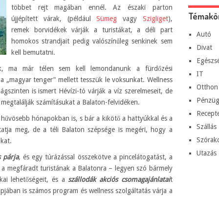
többet rejt magában ennél. Az északi parton
Témakö
újjépített várak, (például
Sümeg
vagy
Szigliget
),
remek borvidékek várják a turistákat, a déli part
Autó
homokos strandjait pedig valószínűleg senkinek sem
Divat
kell bemutatni.
Egészs
nek, ma már télen sem kell lemondanunk a fürdőzési
IT
a „magyar tenger” mellett tesszük le voksunkat. Wellness
Otthon
ágszinten is ismert Hévízi-tó várják a víz szerelmeseit, de
Pénzüg
 megtalálják számításukat a Balaton-felvidéken.
Recept
 hűvösebb hónapokban is, s bár a kikötő a hattyúkkal és a
Szállás
tatja meg, de a téli Balaton szépsége is megéri, hogy a
Szórak
kat.
Utazás
 párja
, és egy túrázással összekötve a pincelátogatást, a
 a megfáradt turistának a Balatonra – legyen szó bármely
ikai lehetőségeit, és a
szállodák akciós csomagajánlatai
t
pjában is számos program és wellness szolgáltatás várja a