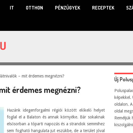
IT
OTTHON
PÉNZÜGYEK
RECEPTEK
SZ
HU
látnivalók – mit érdemes megnézni?
Új Polu
– mit érdemes megnézni?
Poluspalac
képekkel. 
oldalon. A
Hazánk idegenforgalmi régiói között előkelő helyet
oldal meg
foglal el a Balaton és annak környéke. Bár sokaknak
Reméljük 
elsősorban a tóparti napozás és a strandok semmihez
kiszolgál
sem fogható hangulata jut eszükbe, de a terület jóval