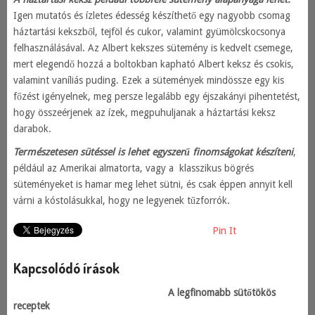
Igen mutatós és ízletes édesség készíthető egy nagyobb csomag
háztartási kekszből, tejföl és cukor, valamint gyümölcskocsonya
felhasználásával. Az Albert kekszes sütemény is kedvelt csemege,
mert elegendő hozzá a boltokban kapható Albert keksz és csokis,
valamint vaníliás puding. Ezek a sütemények mindössze egy kis
főzést igényelnek, meg persze legalább egy éjszakányi pihentetést,
hogy összeérjenek az ízek, megpuhuljanak a háztartási keksz
darabok.
Természetesen sütéssel is lehet egyszerű finomságokat készíteni
,
például az Amerikai almatorta, vagy a klasszikus bögrés
süteményeket is hamar meg lehet sütni, és csak éppen annyit kell
várni a kóstolásukkal, hogy ne legyenek tűzforrók.
Pin It
Kapcsolódó írások
A legfinomabb sütőtökös
receptek