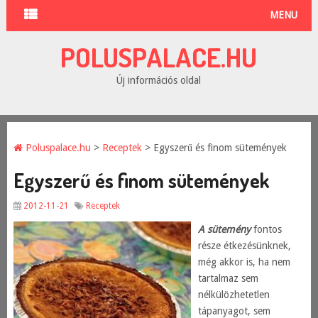
MENU
POLUSPALACE.HU
Új információs oldal
Poluspalace.hu
>
Receptek
> Egyszerű és finom sütemények
Egyszerű és finom sütemények
2012-11-21
Receptek
A sütemény
fontos
része étkezésünknek,
még akkor is, ha nem
tartalmaz sem
nélkülözhetetlen
tápanyagot, sem