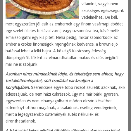
vitamint, vagyis nem
szükséges egészségünk
védelméhez. De kell,
mert egyszerűen jól esik az embernek egy finom vasárnapi ebédet
egy szelet ízletes tortával zárni, vagy uzsonnára tea, kávé mellé
elmajszolgatni egy kis pitét. Néha pedig, mikor szomorkodik az
ember a csokis finomságok rajongóinak kedvence, a brownie jó
hatással lehet a lelki bajra. A közelgő Karácsony édesség
dömpingjéről, főként az elmaradhatatlan mákos és diós bejgliről
már ne is szóljunk.
Azonban nincs mindenkinek ideje, és tehetsége sem ahhoz, hogy
tortakölteményeket, süti csodákat varázsoljon a
konyhájában.
Szerencsére egyre több recept születik azoknak, akik
édesszájúak, de nem házi cukrászok. Így ma már bárki gyorsan,
egyszerűen és nem elhanyagolható módon olcsón készíthet
süteményt otthon magának, a családnak, esetleg vendégeinek,
mert a legegyszerűbb sütemények sütés nélküliek és
elronthatatlanok.
A háztartási keksz például többféle sütemény alapanyaga lehet.