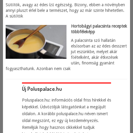
Sütőtök, avagy az édes ízű egészség. Bizony, ebben a növényben
annyi pluszt érlel bele a természet, hogy az már szinte hihetetlen.
A sütőtök
Hortobágyi palacsinta receptek
többféleképp
A palacsinta szó hallatán
elsősorban az az édes desszert
jut eszünkbe, melyet akár
főételként, akár étkezések
után, finomság gyanánt
fogyaszthatunk. Azonban nem csak
Új Poluspalace.hu
Poluspalace.hu: információs oldal friss hírekkel és
képekkel. Üdvözöljük látogatóinkat a megújult
oldalon. A korábbi poluspalace.hu néven ismert
oldal megszűnt, ez egy új kezdeményezés.
Reméljük hogy hasznos cikkekkel tudjuk