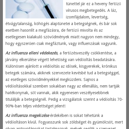
tünettel jár ez a heveny fertőző
vírusos megbetegedés. A láz,
izomfájdalom, levertség,
étvágytalanság, köhögés alaptünetei a betegségnek, és bár sok
esetben hasonlít a megfázásra, de fertőző mivolta és az
esetlegesen kialakuló szövődmények miatt nagyon nem mindegy,
hogy egyszerűen csak megfáztunk, vagy influenzásak vagyunk.
Az influenza elleni védekezés
, a fertőzésveszély csökkentése, a
járvány elkerülése végett lehetőség van védőoltás beadatására.
Különösen ajánlott a védőoltás az idősek, kisgyerekek, krónikus
betegek számára, akiknek szervezete kevésbé tud a betegséggel,
az esetleges szövődményekkel megküzdeni. Sajnos a
védőoltásokkal szemben sokakban nagy az ellenállás, nem tartják
hatékonynak, sőt vannak, akik egyenesen veszélyesebbnek
titulálják a betegségnél. Pedig a vizsgálatok szerint a védőoltás 70-
90%-ban teljes védettséget jelent!
Az influenza megelőzése
érdekében is sokat tehetünk a
védőoltáson kívül. Fogyasszunk sok zöldséget és gyümölcsöt, mert
olyan antioxidánsokat tartalmaznak, melyek segítik a szervezet