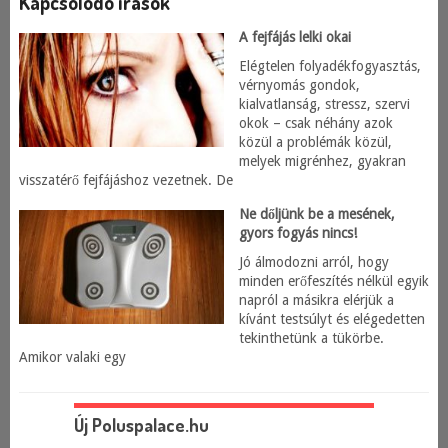
Kapcsolódó írások
A fejfájás lelki okai
Elégtelen folyadékfogyasztás,
vérnyomás gondok,
kialvatlanság, stressz, szervi
okok – csak néhány azok
közül a problémák közül,
melyek migrénhez, gyakran
visszatérő fejfájáshoz vezetnek. De
Ne dőljünk be a mesének,
gyors fogyás nincs!
Jó álmodozni arról, hogy
minden erőfeszítés nélkül egyik
napról a másikra elérjük a
kívánt testsúlyt és elégedetten
tekinthetünk a tükörbe.
Amikor valaki egy
Új Poluspalace.hu