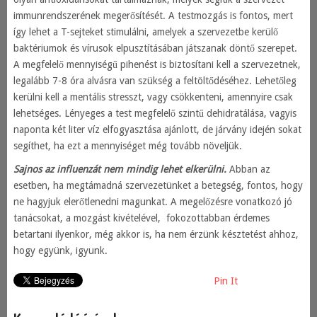
immunrendszerének megerősítését. A testmozgás is fontos, mert
így lehet a T-sejteket stimulálni, amelyek a szervezetbe kerülő
baktériumok és vírusok elpusztításában játszanak döntő szerepet.
A megfelelő mennyiségű pihenést is biztosítani kell a szervezetnek,
legalább 7-8 óra alvásra van szükség a feltöltődéséhez. Lehetőleg
kerülni kell a mentális stresszt, vagy csökkenteni, amennyire csak
lehetséges. Lényeges a test megfelelő szintű dehidratálása, vagyis
naponta két liter víz elfogyasztása ajánlott, de járvány idején sokat
segíthet, ha ezt a mennyiséget még tovább növeljük.
Sajnos az influenzát nem mindig lehet elkerülni.
Abban az
esetben, ha megtámadná szervezetünket a betegség, fontos, hogy
ne hagyjuk elerőtlenedni magunkat. A megelőzésre vonatkozó jó
tanácsokat, a mozgást kivételével, fokozottabban érdemes
betartani ilyenkor, még akkor is, ha nem érzünk késztetést ahhoz,
hogy együnk, igyunk.
Pin It