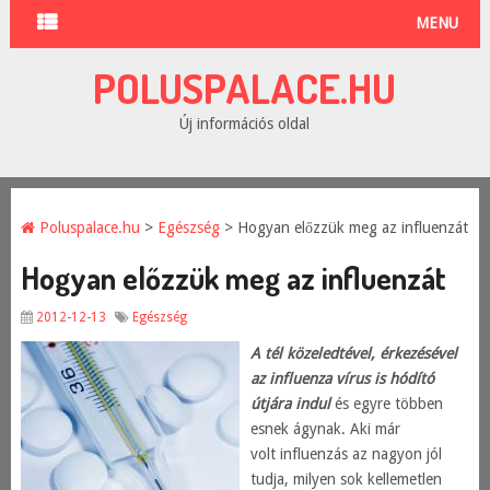
MENU
POLUSPALACE.HU
Új információs oldal
Poluspalace.hu
>
Egészség
> Hogyan előzzük meg az influenzát
Hogyan előzzük meg az influenzát
2012-12-13
Egészség
A tél közeledtével, érkezésével
az influenza vírus is hódító
útjára indul
és egyre többen
esnek ágynak. Aki már
volt influenzás az nagyon jól
tudja, milyen sok kellemetlen