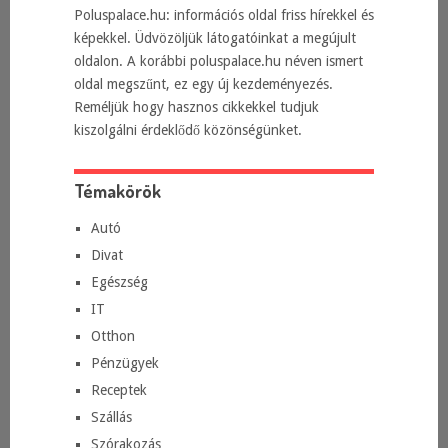
Poluspalace.hu: információs oldal friss hírekkel és
képekkel. Üdvözöljük látogatóinkat a megújult
oldalon. A korábbi poluspalace.hu néven ismert
oldal megszűnt, ez egy új kezdeményezés.
Reméljük hogy hasznos cikkekkel tudjuk
kiszolgálni érdeklődő közönségünket.
Témakörök
Autó
Divat
Egészség
IT
Otthon
Pénzügyek
Receptek
Szállás
Szórakozás