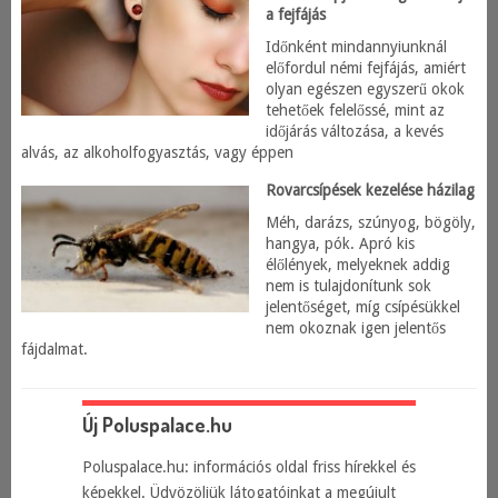
a fejfájás
Időnként mindannyiunknál
előfordul némi fejfájás, amiért
olyan egészen egyszerű okok
tehetőek felelőssé, mint az
időjárás változása, a kevés
alvás, az alkoholfogyasztás, vagy éppen
Rovarcsípések kezelése házilag
Méh, darázs, szúnyog, bögöly,
hangya, pók. Apró kis
élőlények, melyeknek addig
nem is tulajdonítunk sok
jelentőséget, míg csípésükkel
nem okoznak igen jelentős
fájdalmat.
Új Poluspalace.hu
Poluspalace.hu: információs oldal friss hírekkel és
képekkel. Üdvözöljük látogatóinkat a megújult