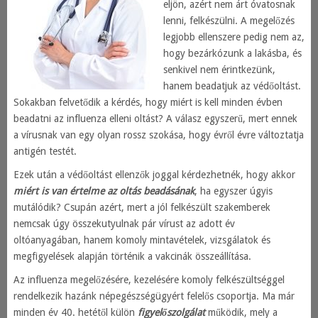
eljön, azért nem árt óvatosnak
lenni, felkészülni. A megelőzés
legjobb ellenszere pedig nem az,
hogy bezárkózunk a lakásba, és
senkivel nem érintkezünk,
hanem beadatjuk az védőoltást.
Sokakban felvetődik a kérdés, hogy miért is kell minden évben
beadatni az influenza elleni oltást? A válasz egyszerű, mert ennek
a vírusnak van egy olyan rossz szokása, hogy évről évre változtatja
antigén testét.
Ezek után a védőoltást ellenzők joggal kérdezhetnék, hogy akkor
miért is van értelme az oltás beadásának
, ha egyszer úgyis
mutálódik? Csupán azért, mert a jól felkészült szakemberek
nemcsak úgy összekutyulnak pár vírust az adott év
oltóanyagában, hanem komoly mintavételek, vizsgálatok és
megfigyelések alapján történik a vakcinák összeállítása.
Az influenza megelőzésére, kezelésére komoly felkészültséggel
rendelkezik hazánk népegészségügyért felelős csoportja. Ma már
minden év 40. hetétől külön
figyelőszolgálat
működik, mely a