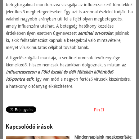
betegforgalmat monitorozva vizsgálja az influenzaszerű tünetekkel
jelentkező megbetegedéseket. Így azt is azonnal észlelni tudják, ha
valahol nagyobb arányban üti fel a fejét olyan megbetegedés,
amely influenzára utalhat. A betegség hatékony kezelése
érdekében ilyen esetben úgynevezett
sentinel orvosok
at jelölnek
ki, akik felhatalmazást kapnak a betegektől való mintavételre,
melyet víruskimutatás céljából továbbítanak.
A figyelőszolgálat munkája, a sentinel orvosok tevékenysége
kiemelkedő, hiszen nemcsak hazánkban dolgoznak, s miután
az
influenzaszezon a Föld északi és déli féltekén különböző
időpontra esik
, így van mód a nagyon fertőző vírusok kiszűrésére,
a hatékony oltóanyag elkészítésére.
Pin It
Kapcsolódó írások
Mindennapjaink megkeserítője: