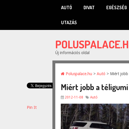
AUTÓ
DIVAT
EGÉSZSÉG
UTAZÁS
POLUSPALACE.
Új információs oldal
Poluspalace.hu
>
Autó
> Miért jobb 
Miért jobb a téligumi
2012-11-08
Autó
Pin It