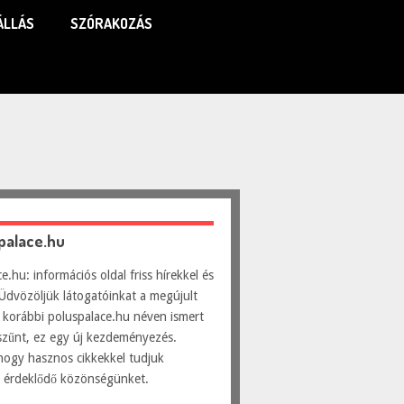
ÁLLÁS
SZÓRAKOZÁS
spalace.hu
e.hu: információs oldal friss hírekkel és
Üdvözöljük látogatóinkat a megújult
 korábbi poluspalace.hu néven ismert
szűnt, ez egy új kezdeményezés.
hogy hasznos cikkekkel tudjuk
ni érdeklődő közönségünket.