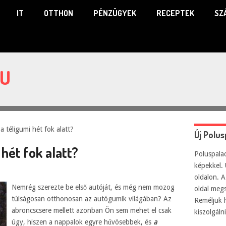
IT
OTTHON
PÉNZÜGYEK
RECEPTEK
SZ
HU
a téligumi hét fok alatt?
Új Polu
 hét fok alatt?
Poluspalac
képekkel. 
oldalon. A
Nemrég szerezte be első autóját, és még nem mozog
oldal meg
túlságosan otthonosan az autógumik világában? Az
Reméljük 
abroncscsere mellett azonban Ön sem mehet el csak
kiszolgál
úgy, hiszen a nappalok egyre hűvösebbek, és
a