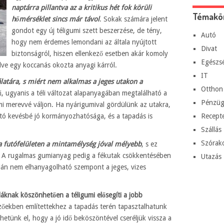
naptárra pillantva az a kritikus hét fok körüli
Témakö
hőmérséklet sincs már távol
. Sokak számára jelent
gondot egy új téligumi szett beszerzése, de tény,
Autó
hogy nem érdemes lemondani az általa nyújtott
Divat
biztonságról, hiszen ellenkező esetben akár komoly
Egészs
lve egy koccanás okozta anyagi kárról.
IT
álatára, s miért nem alkalmas a jeges utakon a
Otthon
, ugyanis a téli változat alapanyagában megtalálható a
Pénzüg
umi merevvé váljon. Ha nyárigumival gördülünk az utakra,
autó kevésbé jó kormányozhatósága, és a tapadás is
Recept
Szállás
Szórak
a futófelületen a mintamélység jóval mélyebb
, s ez
á. A rugalmas gumianyag pedig a fékutak csökkentésében
Utazás
talán nem elhanyagolható szempont a jeges, vizes
áknak köszönhetően a téligumi elősegíti a jobb
zőekben említettekhez a tapadás terén tapasztalhatunk
etünk el, hogy a jó idő beköszöntével cseréljük vissza a