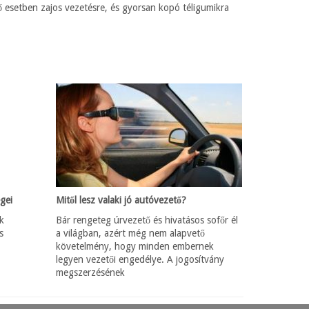
ő esetben zajos vezetésre, és gyorsan kopó téligumikra
gei
Mitől lesz valaki jó autóvezető?
k
Bár rengeteg úrvezető és hivatásos sofőr él
s
a világban, azért még nem alapvető
követelmény, hogy minden embernek
legyen vezetői engedélye. A jogosítvány
megszerzésének