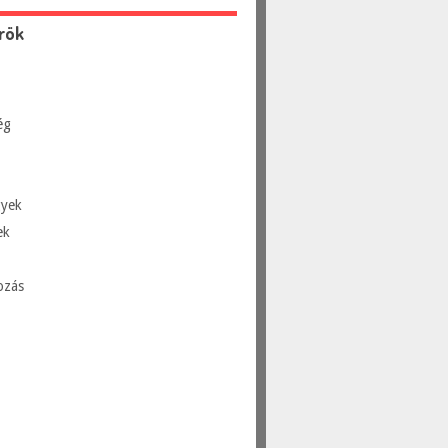
rök
ég
yek
ek
ozás