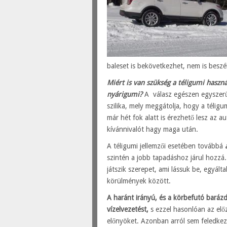
baleset is bekövetkezhet, nem is beszé
Miért is van szükség a téligumi haszn
nyárigumi?
A válasz egészen egyszerű
szilika, mely meggátolja, hogy a télig
már hét fok alatt is érezhető lesz az 
kívánnivalót hagy maga után.
A téligumi jellemzői esetében továbbá
szintén a jobb tapadáshoz járul hozz
játszik szerepet, ami lássuk be, egyál
körülmények között.
A haránt irányú, és a körbefutó barázd
vízelvezetést,
s ezzel hasonlóan az elő
előnyöket. Azonban arról sem feledkezh