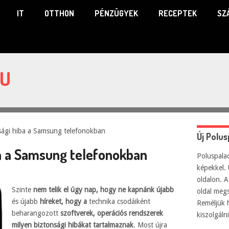
IT
OTTHON
PÉNZÜGYEK
RECEPTEK
SZ
HU
sági hiba a Samsung telefonokban
Új Polu
ba a Samsung telefonokban
Poluspalac
képekkel. 
oldalon. A
Szinte
nem telik el úgy nap, hogy ne kapnánk újabb
oldal meg
és újabb
híreket, hogy a
technika csodáiként
Reméljük 
beharangozott
szoftverek, operációs rendszerek
kiszolgál
milyen biztonsági hibákat tartalmaznak
. Most újra