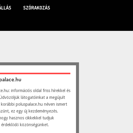
ÁLLÁS
SZÓRAKOZÁS
spalace.hu
e.hu: információs oldal friss hírekkel és
Üdvözöljük látogatóinkat a megújult
 korábbi poluspalace.hu néven ismert
szűnt, ez egy új kezdeményezés.
hogy hasznos cikkekkel tudjuk
ni érdeklődő közönségünket.