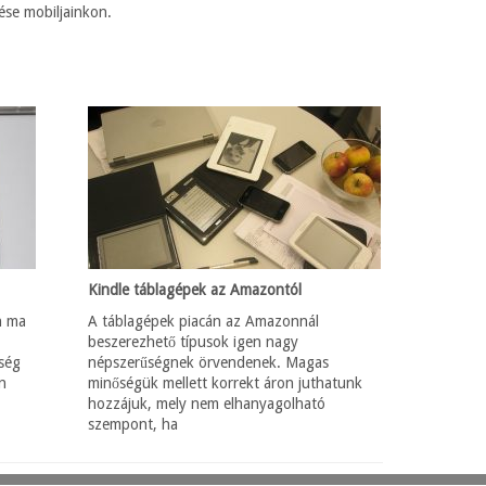
zése mobiljainkon.
Kindle táblagépek az Amazontól
n ma
A táblagépek piacán az Amazonnál
beszerezhető típusok igen nagy
őség
népszerűségnek örvendenek. Magas
n
minőségük mellett korrekt áron juthatunk
hozzájuk, mely nem elhanyagolható
szempont, ha