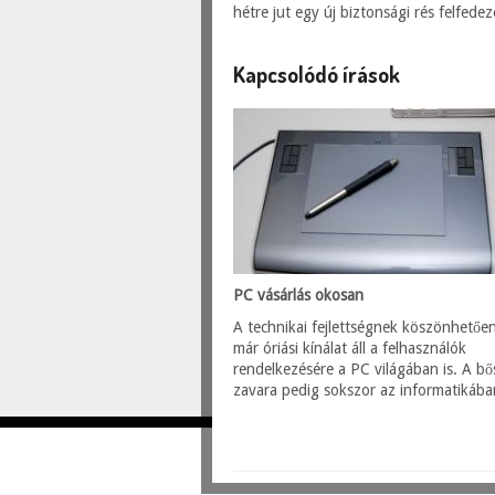
hétre jut egy új biztonsági rés felfede
Kapcsolódó írások
PC vásárlás okosan
A technikai fejlettségnek köszönhetőe
már óriási kínálat áll a felhasználók
rendelkezésére a PC világában is. A b
zavara pedig sokszor az informatikába