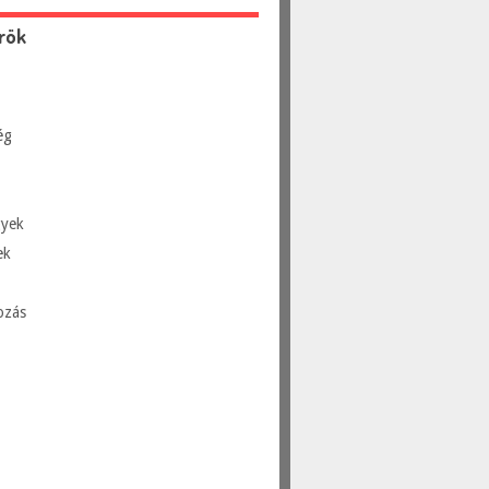
rök
ég
yek
ek
ozás