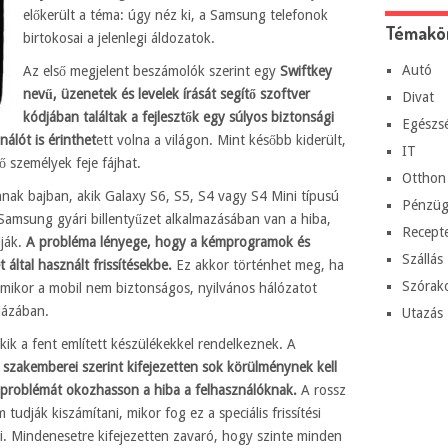
előkerült a téma: úgy néz ki, a Samsung telefonok
Témakö
birtokosai a jelenlegi áldozatok.
Autó
Az első megjelent beszámolók szerint egy
Swiftkey
nevű, üzenetek és levelek írását segítő szoftver
Divat
kódjában találtak a fejlesztők egy súlyos biztonsági
Egészs
nálót is érinthet
ett volna a világon. Mint később kiderült,
IT
 személyek feje fájhat.
Otthon
nnak bajban, akik Galaxy S6, S5, S4 vagy S4 Mini típusú
Pénzüg
Samsung gyári billentyűzet alkalmazásában van a hiba,
Recept
lják.
A probléma lényege, hogy a kémprogramok és
Szállás
 által használt frissítésekbe.
Ez akkor történhet meg, ha
Szórak
mikor a mobil nem biztonságos, nyilvános hálózatot
lázában.
Utazás
kik a fent említett készülékekkel rendelkeznek. A
szakemberei szerint kifejezetten sok körülménynek kell
 problémát okozhasson a hiba a felhasználóknak.
A rossz
dják kiszámítani, mikor fog ez a speciális frissítési
. Mindenesetre kifejezetten zavaró, hogy szinte minden