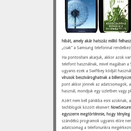
hibát, amely akár hatszáz millió felhasz
„csak” a Samsung telefonnal rendelkező
Ha pontosítani akarjuk, akkor azok va
telefont használnak, mivel magában a 
ugyanis ezek a Swiftkey kódját haszná
vírusok beszivároghatnak a billentyűzet
pont akkor jönnek az adatcsomagok, a
használ, mondjuk egy üzletben vagy p
Azért nem kell pánikba esni azoknak, a
techblogok között elismert
NowSecure 
egyszerre megtörténnie, hogy tényleg
szándékú programok ugyanis előre nem tu
adatcsomag a telefonunkra megérkezni