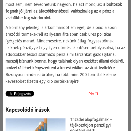
most sem, nem tévedhetünk nagyon, ha azt mondjuk:
a boltosok
fognak jól járni az áfacsökkentéssel, valószínűleg az a pénz a
zsebükbe fog vándorolni.
A kormány jelenleg is árkommandót emleget, de a piaci alapon
árazódó termékeknél az ilyesmi általában csak üres politikai
ígérgetés marad. Mindenesetre, nekünk átlag fogyasztóknak,
akiknek pénzügyeit egy ilyen döntés jelentősen befolyásolná, ha az
adócsökkentésből származó pénz a mi tárcánkat gazdagítaná,
muszáj bíznunk benne, hogy találnak olyan eszközt állami oldalról,
amivel rá lehet kényszeríteni a kereskedőket az árak levitelére
.
Bizonyára mindenki örülne, ha több mint 200 forinttal kellene
kevesebbet fizetni egy kiló sertéskarajért!
Pin It
Kapcsolódó írások
Tőzsdei alapfogalmak –
tájékozódjon pénzügyi
döntései előtt!