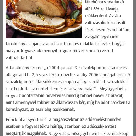
tőkehúsra vonatkozó
áfát 5%-ra kívánja
csökkenteni.
Az áfa
változásainak hatásait
részletesen és behatóan
vizsgáló jegybanki
tanulmány alapján az ado.hu internetes oldal kielemezte, hogy a
magyar fogyasztók mennyit fognak megérezni a tervezett
változtatásból.
A tanulmány szerint „a 2004. januári 3 százalékpontos áfaemelés
átlagosan kb. 2,5 százalékkal növelte, addig 2006 januárjában az 5
százalékpontos áfacsökkentés csupán átlagosan kb. 1 százalékkal
csökkentette az érintett termékek árszínvonalát”. Megfigyelhető,
hogy a
z adótartalom növekedés mindig többel növeli az árakat,
mint amennyivel többet az államkassza kér, míg ha adót csökkent a
kormányzat, az árak alig csökkennek.
Ennek oka egyértelmű:
a magánszektor az adóemelést minden
esetben a fogyasztókra hárítja, azonban az adócsökkentést
megtartják maguknak.
Nagy valószínűséggel nem lesz ez másképp