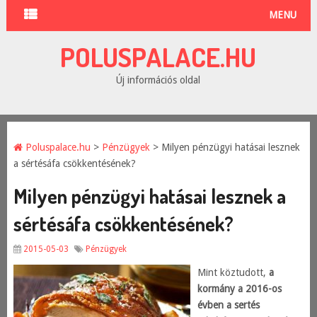
MENU
POLUSPALACE.HU
Új információs oldal
Poluspalace.hu
>
Pénzügyek
> Milyen pénzügyi hatásai lesznek
a sértésáfa csökkentésének?
Milyen pénzügyi hatásai lesznek a
sértésáfa csökkentésének?
2015-05-03
Pénzügyek
Mint köztudott,
a
kormány a 2016-os
évben a sertés