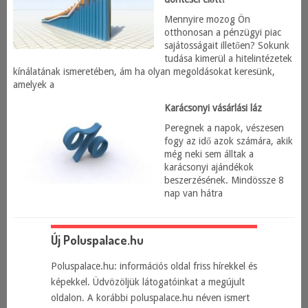
Mennyire mozog Ön
otthonosan a pénzügyi piac
sajátosságait illetően? Sokunk
tudása kimerül a hitelintézetek
kínálatának ismeretében, ám ha olyan megoldásokat keresünk,
amelyek a
Karácsonyi vásárlási láz
Peregnek a napok, vészesen
fogy az idő azok számára, akik
még neki sem álltak a
karácsonyi ajándékok
beszerzésének. Mindössze 8
nap van hátra
Új Poluspalace.hu
Poluspalace.hu: információs oldal friss hírekkel és
képekkel. Üdvözöljük látogatóinkat a megújult
oldalon. A korábbi poluspalace.hu néven ismert