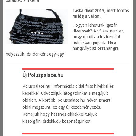
darabok, amiket a
Táska divat 2013, mert fontos
mi lóg a vállon!
Hogyan lehetünk igazán
divatosak? A válasz nem az,
hogy mindig a legtrendibb
holmikban járjunk. Ha a
hangsúlyt az összhangra
helyezzük, és időnként egy-egy
Új Poluspalace.hu
Poluspalace.hu: információs oldal friss hírekkel és
képekkel. Üdvözöljük látogatóinkat a megújult
oldalon. A korábbi poluspalace.hu néven ismert
oldal megszűnt, ez egy új kezdeményezés.
Reméljük hogy hasznos cikkekkel tudjuk
kiszolgálni érdeklődő közönségünket.