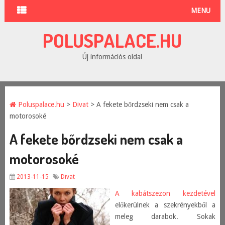
MENU
POLUSPALACE.HU
Új információs oldal
Poluspalace.hu
>
Divat
> A fekete bőrdzseki nem csak a
motorosoké
A fekete bőrdzseki nem csak a
motorosoké
2013-11-15
Divat
A kabátszezon kezdetével
előkerülnek a szekrényekből a
meleg darabok. Sokak