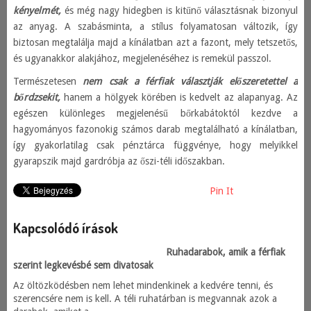
kényelmét,
és még nagy hidegben is kitűnő választásnak bizonyul
az anyag. A szabásminta, a stílus folyamatosan változik, így
biztosan megtalálja majd a kínálatban azt a fazont, mely tetszetős,
és ugyanakkor alakjához, megjelenéséhez is remekül passzol.
Természetesen
nem csak a férfiak választják előszeretettel a
bőrdzsekit,
hanem a hölgyek körében is kedvelt az alapanyag. Az
egészen különleges megjelenésű bőrkabátoktól kezdve a
hagyományos fazonokig számos darab megtalálható a kínálatban,
így gyakorlatilag csak pénztárca függvénye, hogy melyikkel
gyarapszik majd gardróbja az őszi-téli időszakban.
Pin It
Kapcsolódó írások
Ruhadarabok, amik a férfiak
szerint legkevésbé sem divatosak
Az öltözködésben nem lehet mindenkinek a kedvére tenni, és
szerencsére nem is kell. A téli ruhatárban is megvannak azok a