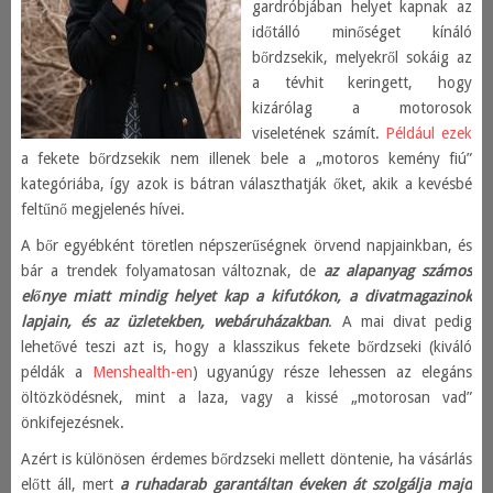
gardróbjában helyet kapnak az
időtálló minőséget kínáló
bőrdzsekik, melyekről sokáig az
a tévhit keringett, hogy
kizárólag a motorosok
viseletének számít.
Például ezek
a fekete bőrdzsekik nem illenek bele a „motoros kemény fiú”
kategóriába, így azok is bátran választhatják őket, akik a kevésbé
feltűnő megjelenés hívei.
A bőr egyébként töretlen népszerűségnek örvend napjainkban, és
bár a trendek folyamatosan változnak, de
az alapanyag számos
előnye miatt mindig helyet kap a kifutókon, a divatmagazinok
lapjain, és az üzletekben, webáruházakban
. A mai divat pedig
lehetővé teszi azt is, hogy a klasszikus fekete bőrdzseki (kiváló
példák a
Menshealth-en
) ugyanúgy része lehessen az elegáns
öltözködésnek, mint a laza, vagy a kissé „motorosan vad”
önkifejezésnek.
Azért is különösen érdemes bőrdzseki mellett döntenie, ha vásárlás
előtt áll, mert
a ruhadarab garantáltan éveken át szolgálja majd