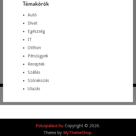
Témakörök
Autó
Divat
Egészség
IT
Otthon
Pénzügyek
Receptek
Szállás
Szórakozás
Utazás
Poluspalace.hu
Copyright © 2026.
Theme by
MyThemeShop
.