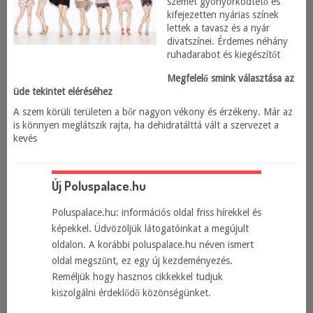
szemet gyönyörködtető és
kifejezetten nyárias színek
lettek a tavasz és a nyár
divatszínei. Érdemes néhány
ruhadarabot és kiegészítőt
Megfelelő smink választása az
üde tekintet eléréséhez
A szem körüli területen a bőr nagyon vékony és érzékeny. Már az
is könnyen meglátszik rajta, ha dehidratálttá vált a szervezet a
kevés
Új Poluspalace.hu
Poluspalace.hu: információs oldal friss hírekkel és
képekkel. Üdvözöljük látogatóinkat a megújult
oldalon. A korábbi poluspalace.hu néven ismert
oldal megszűnt, ez egy új kezdeményezés.
Reméljük hogy hasznos cikkekkel tudjuk
kiszolgálni érdeklődő közönségünket.