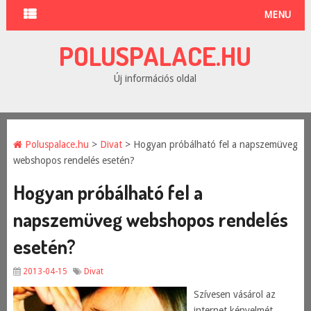
MENU
POLUSPALACE.HU
Új információs oldal
Poluspalace.hu
>
Divat
> Hogyan próbálható fel a napszemüveg
webshopos rendelés esetén?
Hogyan próbálható fel a
napszemüveg webshopos rendelés
esetén?
2013-04-15
Divat
Szívesen vásárol az
internet kényelmét