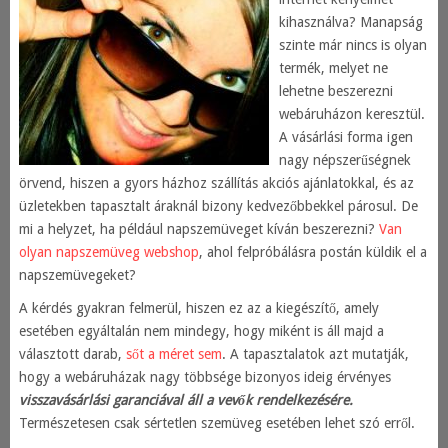
kihasználva? Manapság
szinte már nincs is olyan
termék, melyet ne
lehetne beszerezni
webáruházon keresztül.
A vásárlási forma igen
nagy népszerűségnek
örvend, hiszen a gyors házhoz szállítás akciós ajánlatokkal, és az
üzletekben tapasztalt áraknál bizony kedvezőbbekkel párosul. De
mi a helyzet, ha például napszemüveget kíván beszerezni?
Van
olyan napszemüveg webshop
, ahol felpróbálásra postán küldik el a
napszemüvegeket?
A kérdés gyakran felmerül, hiszen ez az a kiegészítő, amely
esetében egyáltalán nem mindegy, hogy miként is áll majd a
választott darab,
sőt a méret sem
. A tapasztalatok azt mutatják,
hogy a webáruházak nagy többsége bizonyos ideig érvényes
visszavásárlási garanciával áll a vevők rendelkezésére.
Természetesen csak sértetlen szemüveg esetében lehet szó erről.