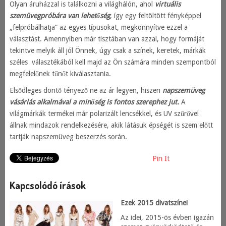
Olyan áruházzal is találkozni a világhálón, ahol
virtuális
szemüvegpróbára van lehetőség
, így egy feltöltött fényképpel
„felpróbálhatja” az egyes típusokat, megkönnyítve ezzel a
választást. Amennyiben már tisztában van azzal, hogy formáját
tekintve melyik áll jól Önnek, úgy csak a színek, keretek, márkák
széles választékából kell majd az Ön számára minden szempontból
megfelelőnek tűnőt kiválasztania.
Elsődleges döntő tényező ne az ár legyen, hiszen
napszemüveg
vásárlás alkalmával a minőség is fontos szerephez jut.
A
világmárkák termékei már polarizált lencsékkel, és UV szűrővel
állnak mindazok rendelkezésére, akik látásuk épségét is szem előtt
tartják napszemüveg beszerzés során.
Pin It
Kapcsolódó írások
Ezek 2015 divatszínei
Az idei, 2015-ös évben igazán