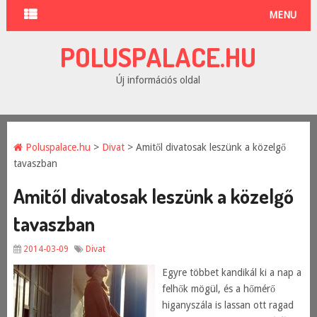
MENU
POLUSPALACE.HU
Új információs oldal
Poluspalace.hu
>
Divat
> Amitől divatosak leszünk a közelgő
tavaszban
Amitől divatosak leszünk a közelgő
tavaszban
2014-03-09
Divat
Egyre többet kandikál ki a nap a
felhők mögül, és a hőmérő
higanyszála is lassan ott ragad