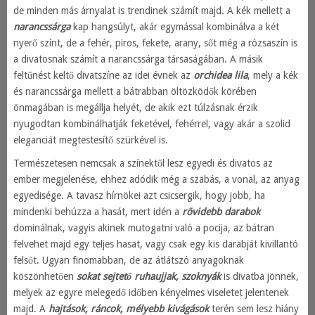
de minden más árnyalat is trendinek számít majd. A kék mellett a
narancssárga
kap hangsúlyt, akár egymással kombinálva a két
nyerő színt, de a fehér, piros, fekete, arany, sőt még a rózsaszín is
a divatosnak számít a narancssárga társaságában. A másik
feltűnést keltő divatszíne az idei évnek az
orchidea lila
, mely a kék
és narancssárga mellett a bátrabban öltözködők körében
önmagában is megállja helyét, de akik ezt túlzásnak érzik
nyugodtan kombinálhatják feketével, fehérrel, vagy akár a szolid
eleganciát megtestesítő szürkével is.
Természetesen nemcsak a színektől lesz egyedi és divatos az
ember megjelenése, ehhez adódik még a szabás, a vonal, az anyag
egyedisége. A tavasz hírnökei azt csicsergik, hogy jobb, ha
mindenki behúzza a hasát, mert idén a
rövidebb darabok
dominálnak, vagyis akinek mutogatni való a pocija, az bátran
felvehet majd egy teljes hasat, vagy csak egy kis darabját kivillantó
felsőt. Ugyan finomabban, de az átlátszó anyagoknak
köszönhetően
sokat sejtető ruhaujjak, szoknyák
is divatba jönnek,
melyek az egyre melegedő időben kényelmes viseletet jelentenek
majd. A
hajtások, ráncok, mélyebb kivágások
terén sem lesz hiány