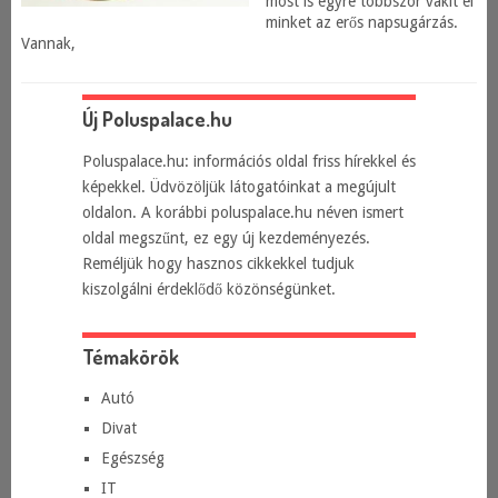
most is egyre többször vakít el
minket az erős napsugárzás.
Vannak,
Új Poluspalace.hu
Poluspalace.hu: információs oldal friss hírekkel és
képekkel. Üdvözöljük látogatóinkat a megújult
oldalon. A korábbi poluspalace.hu néven ismert
oldal megszűnt, ez egy új kezdeményezés.
Reméljük hogy hasznos cikkekkel tudjuk
kiszolgálni érdeklődő közönségünket.
Témakörök
Autó
Divat
Egészség
IT