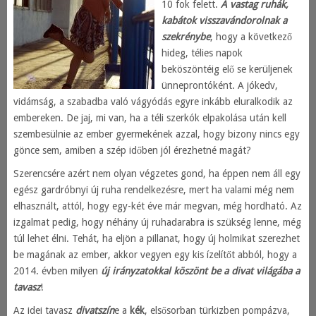
10 fok felett.
A vastag ruhák,
kabátok visszavándorolnak a
szekrénybe
, hogy a következő
hideg, télies napok
beköszöntéig elő se kerüljenek
ünneprontóként. A jókedv,
vidámság, a szabadba való vágyódás egyre inkább eluralkodik az
embereken. De jaj, mi van, ha a téli szerkók elpakolása után kell
szembesülnie az ember gyermekének azzal, hogy bizony nincs egy
gönce sem, amiben a szép időben jól érezhetné magát?
Szerencsére azért nem olyan végzetes gond, ha éppen nem áll egy
egész gardróbnyi új ruha rendelkezésre, mert ha valami még nem
elhasznált, attól, hogy egy-két éve már megvan, még hordható. Az
izgalmat pedig, hogy néhány új ruhadarabra is szükség lenne, még
túl lehet élni. Tehát, ha eljön a pillanat, hogy új holmikat szerezhet
be magának az ember, akkor vegyen egy kis ízelítőt abból, hogy a
2014. évben milyen
új irányzatokkal köszönt be a divat világába a
tavasz
!
Az idei tavasz
divatszín
e a
kék
, elsősorban türkizben pompázva,