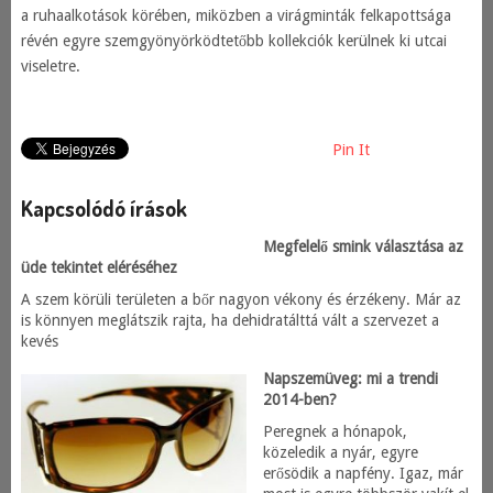
a ruhaalkotások körében, miközben a virágminták felkapottsága
révén egyre szemgyönyörködtetőbb kollekciók kerülnek ki utcai
viseletre.
Pin It
Kapcsolódó írások
Megfelelő smink választása az
üde tekintet eléréséhez
A szem körüli területen a bőr nagyon vékony és érzékeny. Már az
is könnyen meglátszik rajta, ha dehidratálttá vált a szervezet a
kevés
Napszemüveg: mi a trendi
2014-ben?
Peregnek a hónapok,
közeledik a nyár, egyre
erősödik a napfény. Igaz, már