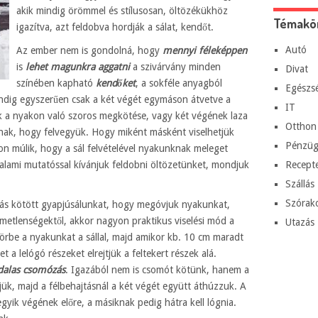
akik mindig örömmel és stílusosan, öltözékükhöz
Témakö
igazítva, azt feldobva hordják a sálat, kendőt.
Autó
Az ember nem is gondolná, hogy
mennyi féleképpen
is
lehet magunkra aggatni
a szivárvány minden
Divat
színében kapható
kendőket
, a sokféle anyagból
Egészs
indig egyszerűen csak a két végét egymáson átvetve a
IT
ak a nyakon való szoros megkötése, vagy két végének laza
Otthon
ak, hogy felvegyük. Hogy miként másként viselhetjük
Pénzüg
on múlik, hogy a sál felvételével nyakunknak meleget
valami mutatóssal kívánjuk feldobni öltözetünket, mondjuk
Recept
Szállás
Szórak
sodás kötött gyapjúsálunkat, hogy megóvjuk nyakunkat,
emetlenségektől, akkor nagyon praktikus viselési mód a
Utazás
körbe a nyakunkat a sállal, majd amikor kb. 10 cm maradt
a lelógó részeket elrejtjük a feltekert részek alá.
ldalas csomózás
. Igazából nem is csomót kötünk, hanem a
rjük, majd a félbehajtásnál a két végét együtt áthúzzuk. A
 egyik végének előre, a másiknak pedig hátra kell lógnia.