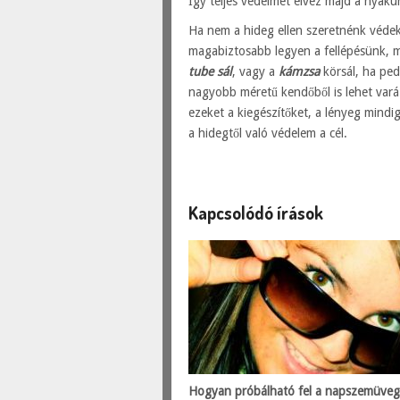
Így teljes védelmet élvez majd a nyaku
Ha nem a hideg ellen szeretnénk védek
magabiztosabb legyen a fellépésünk, 
tube sál
, vagy a
kámzsa
körsál, ha ped
nagyobb méretű kendőből is lehet vará
ezeket a kiegészítőket, a lényeg mindig
a hidegtől való védelem a cél.
Kapcsolódó írások
Hogyan próbálható fel a napszemüve