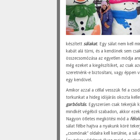
készített
sálakat
. Egy sálat nem kell m
kabát alá tűrni, és a kendőnek sem cs
összecsomózása az egyetlen módja ann
még ezeket a kiegészítőket, az csak az
szeretnénk-e biztosítani, vagy éppen 
egy kendővel.
Amikor azzal a céllal vesszük fel a c
torkunkat a hideg időjárás okozta kell
garbósítás
. Egyszerűen csak tekerjük 
mindkét végéből szabadon, akkor ezeket 
Nagyon ötletes megkötési mód a
félo
sálat félbe hajtva a nyakunk köré teke
„csomónak” oldalra kell kerülnie, a sál