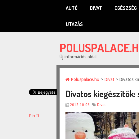
AUTÓ
DIVAT
EGÉSZSÉG
UTAZÁS
POLUSPALACE.
Új információs oldal
Poluspalace.hu
>
Divat
> Divatos kie
Divatos kiegészítők: 
2013-10-06
Divat
Pin It