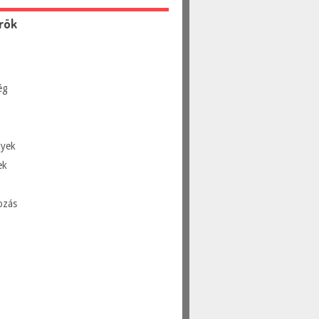
rök
ég
yek
ek
ozás