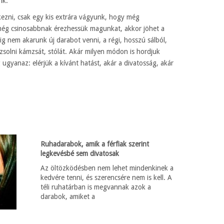
nk.
ezni, csak egy kis extrára vágyunk, hogy még
még csinosabbnak érezhessük magunkat, akkor jöhet a
ig nem akarunk új darabot venni, a régi, hosszú sálból,
zsolni kámzsát, stólát. Akár milyen módon is hordjuk
 ugyanaz: elérjük a kívánt hatást, akár a divatosság, akár
Ruhadarabok, amik a férfiak szerint
legkevésbé sem divatosak
Az öltözködésben nem lehet mindenkinek a
kedvére tenni, és szerencsére nem is kell. A
téli ruhatárban is megvannak azok a
darabok, amiket a
g