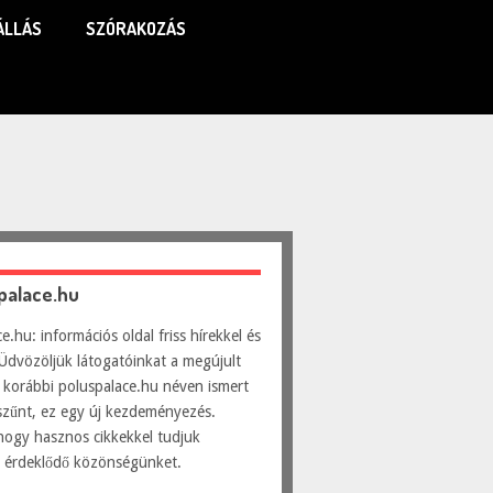
ÁLLÁS
SZÓRAKOZÁS
spalace.hu
e.hu: információs oldal friss hírekkel és
Üdvözöljük látogatóinkat a megújult
 korábbi poluspalace.hu néven ismert
szűnt, ez egy új kezdeményezés.
hogy hasznos cikkekkel tudjuk
ni érdeklődő közönségünket.