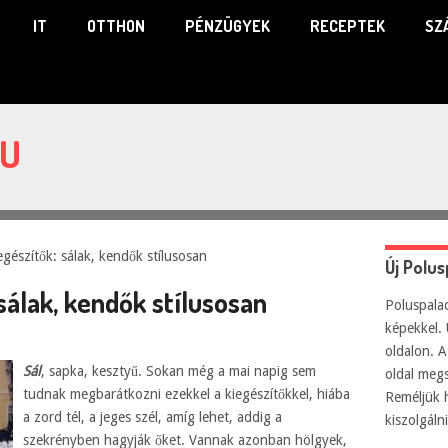
IT
OTTHON
PÉNZÜGYEK
RECEPTEK
SZ
HU
gészítők: sálak, kendők stílusosan
Új Polu
sálak, kendők stílusosan
Poluspalac
képekkel. 
oldalon. A
Sál
, sapka, kesztyű. Sokan még a mai napig sem
oldal meg
tudnak megbarátkozni ezekkel a kiegészítőkkel, hiába
Reméljük 
a zord tél, a jeges szél, amíg lehet, addig a
kiszolgál
szekrényben hagyják őket. Vannak azonban hölgyek,