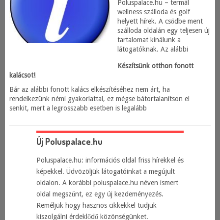
Poluspalace.hu – termál
wellness szálloda és golf
helyett hírek. A csődbe ment
szálloda oldalán egy teljesen új
tartalomat kínálunk a
látogatóknak. Az alábbi
Készítsünk otthon fonott
kalácsot!
Bár az alábbi fonott kalács elkészítéséhez nem árt, ha
rendelkezünk némi gyakorlattal, ez mégse bátortalanítson el
senkit, mert a legrosszabb esetben is legalább
Új Poluspalace.hu
Poluspalace.hu: információs oldal friss hírekkel és
képekkel. Üdvözöljük látogatóinkat a megújult
oldalon. A korábbi poluspalace.hu néven ismert
oldal megszűnt, ez egy új kezdeményezés.
Reméljük hogy hasznos cikkekkel tudjuk
kiszolgálni érdeklődő közönségünket.