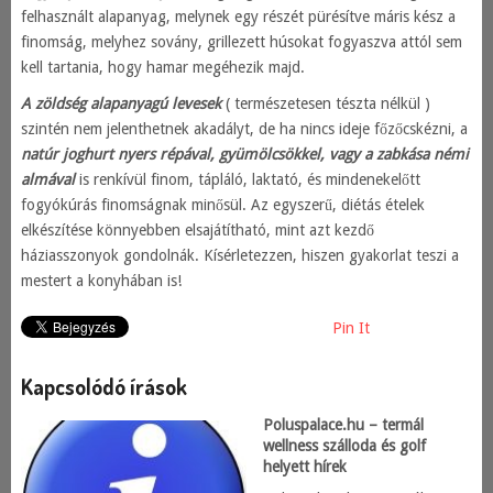
felhasznált alapanyag, melynek egy részét pürésítve máris kész a
finomság, melyhez sovány, grillezett húsokat fogyaszva attól sem
kell tartania, hogy hamar megéhezik majd.
A zöldség alapanyagú levesek
( természetesen tészta nélkül )
szintén nem jelenthetnek akadályt, de ha nincs ideje főzőcskézni, a
natúr joghurt nyers répával, gyümölcsökkel, vagy a zabkása némi
almával
is renkívül finom, tápláló, laktató, és mindenekelőtt
fogyókúrás finomságnak minősül. Az egyszerű, diétás ételek
elkészítése könnyebben elsajátítható, mint azt kezdő
háziasszonyok gondolnák. Kísérletezzen, hiszen gyakorlat teszi a
mestert a konyhában is!
Pin It
Kapcsolódó írások
Poluspalace.hu – termál
wellness szálloda és golf
helyett hírek