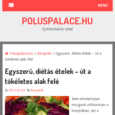
MENU
POLUSPALACE.HU
Új információs oldal
Poluspalace.hu
>
Receptek
> Egyszerű, diétás ételek – út a
tökéletes alak felé
Egyszerű, diétás ételek – út a
tökéletes alak felé
2013-05-03
Receptek
Nem mindannyian
mozgunk otthonosan a
konyhában, ám a