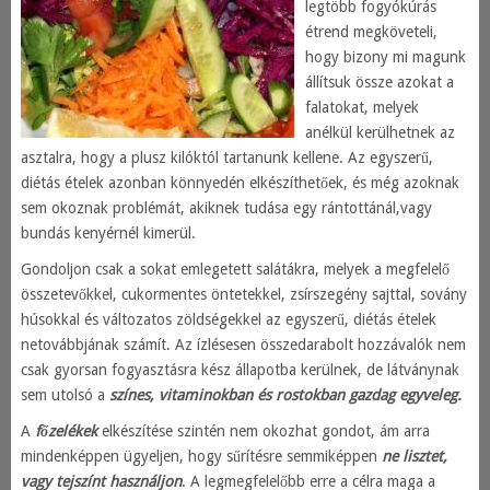
legtöbb fogyókúrás
étrend megköveteli,
hogy bizony mi magunk
állítsuk össze azokat a
falatokat, melyek
anélkül kerülhetnek az
asztalra, hogy a plusz kilóktól tartanunk kellene. Az egyszerű,
diétás ételek azonban könnyedén elkészíthetőek, és még azoknak
sem okoznak problémát, akiknek tudása egy rántottánál,vagy
bundás kenyérnél kimerül.
Gondoljon csak a sokat emlegetett salátákra, melyek a megfelelő
összetevőkkel, cukormentes öntetekkel, zsírszegény sajttal, sovány
húsokkal és változatos zöldségekkel az egyszerű, diétás ételek
netovábbjának számít. Az ízlésesen összedarabolt hozzávalók nem
csak gyorsan fogyasztásra kész állapotba kerülnek, de látványnak
sem utolsó a
színes, vitaminokban és rostokban gazdag egyveleg.
A
főzelékek
elkészítése szintén nem okozhat gondot, ám arra
mindenképpen ügyeljen, hogy sűrítésre semmiképpen
ne lisztet,
vagy tejszínt használjon
. A legmegfelelőbb erre a célra maga a