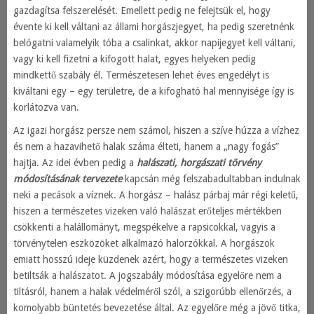
gazdagítsa felszerelését. Emellett pedig ne felejtsük el, hogy
évente ki kell váltani az állami horgászjegyet, ha pedig szeretnénk
belógatni valamelyik tóba a csalinkat, akkor napijegyet kell váltani,
vagy ki kell fizetni a kifogott halat, egyes helyeken pedig
mindkettő szabály él. Természetesen lehet éves engedélyt is
kiváltani egy – egy területre, de a kifogható hal mennyisége így is
korlátozva van.
Az igazi horgász persze nem számol, hiszen a szíve húzza a vízhez
és nem a hazavihető halak száma élteti, hanem a „nagy fogás”
hajtja. Az idei évben pedig a
halászati, horgászati törvény
módosításának tervezete
kapcsán még felszabadultabban indulnak
neki a pecások a víznek. A horgász – halász párbaj már régi keletű,
hiszen a természetes vizeken való halászat erőteljes mértékben
csökkenti a halállományt, megspékelve a rapsicokkal, vagyis a
törvénytelen eszközöket alkalmazó halorzókkal. A horgászok
emiatt hosszú ideje küzdenek azért, hogy a természetes vizeken
betiltsák a halászatot. A jogszabály módosítása egyelőre nem a
tiltásról, hanem a halak védelméről szól, a szigorúbb ellenőrzés, a
komolyabb büntetés bevezetése által. Az egyelőre még a jövő titka,