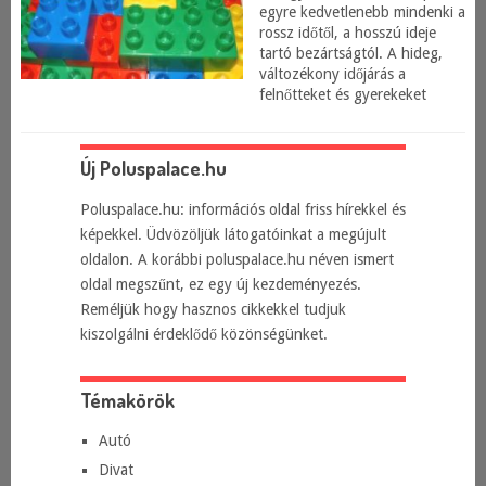
egyre kedvetlenebb mindenki a
rossz időtől, a hosszú ideje
tartó bezártságtól. A hideg,
változékony időjárás a
felnőtteket és gyerekeket
Új Poluspalace.hu
Poluspalace.hu: információs oldal friss hírekkel és
képekkel. Üdvözöljük látogatóinkat a megújult
oldalon. A korábbi poluspalace.hu néven ismert
oldal megszűnt, ez egy új kezdeményezés.
Reméljük hogy hasznos cikkekkel tudjuk
kiszolgálni érdeklődő közönségünket.
Témakörök
Autó
Divat