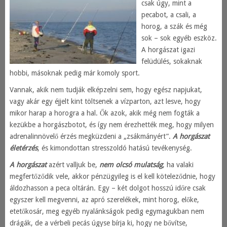
csak úgy, mint a
pecabot, a csali, a
horog, a szák és még
sok – sok egyéb eszköz.
A horgászat igazi
felüdülés, sokaknak
hobbi, másoknak pedig már komoly sport.
Vannak, akik nem tudják elképzelni sem, hogy egész napjukat,
vagy akár egy éjjelt kint töltsenek a vízparton, azt lesve, hogy
mikor harap a horogra a hal. Ők azok, akik még nem fogták a
kezükbe a horgászbotot, és így nem érezhették meg, hogy milyen
adrenalinnövelő érzés megküzdeni a „zsákmányért”.
A horgászat
életérzés
, és kimondottan stresszoldó hatású tevékenység.
A horgászat
azért valljuk be,
nem olcsó mulatság
, ha valaki
megfertőződik vele, akkor pénzügyileg is el kell köteleződnie, hogy
áldozhasson a peca oltárán. Egy – két dolgot hosszú időre csak
egyszer kell megvenni, az apró szerelékek, mint horog, előke,
etetőkosár, meg egyéb nyalánkságok pedig egymagukban nem
drágák, de a vérbeli pecás úgyse bírja ki, hogy ne bővítse,