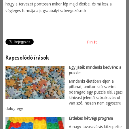
hogy a tervezet pontosan mikor lép majd életbe, és mi lesz a
végleges formája a jogszabályi szövegezésnek.
Pin It
Kapcsolódó írások
Egy játék mindenki kedvére: a
puzzle
Mindenki életében eljön a
pillanat, amikor szó szerint
odaragad egy puzzle elé. Igazi
kihívást jelentő szórakozásról
van szó, hiszen nem egyszerű
dolog egy
Érdekes hétvégi program
A nagy tavaszvárás közepette