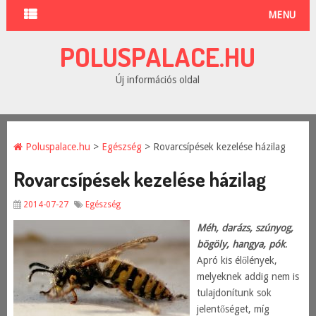
MENU
POLUSPALACE.HU
Új információs oldal
Poluspalace.hu
>
Egészség
> Rovarcsípések kezelése házilag
Rovarcsípések kezelése házilag
2014-07-27
Egészség
Méh, darázs, szúnyog,
bögöly, hangya, pók
.
Apró kis élőlények,
melyeknek addig nem is
tulajdonítunk sok
jelentőséget, míg