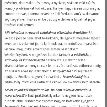
méheket, darazsakat, és bizony a nyelven, szájban való csípés
komoly problémákat tud okozni. Ha ilyen lágy részen csípi meg az
embert a rovar, azonnal orvoshoz kell fordulni. Amíg szakavatott
segítséget nem kap az ember, addig érdemes a fájdalmat jeges
hűtéssel csökkenteni.
Mit tehetünk a rovarok csípésének elkerülése érdekében?
A
lakásba persze nem lehet bezárkózni, de egy-két megelőző lépést
lehet tenni, valamint jó, ha kirándulásra, strandolásra, nyaralásra
viszünk magunkkal rovarcsípés esetén használható
készítményeket. A megelőzés körébe tartozik a
védőoltás
, a
szúnyog- és kullancsriasztó
használata. Emellett persze
kiránduláskor amennyire csak lehet a zárt ruházat, otthonra pedig,
az éjszakai alvás nyugalmához a
szúnyogháló
tud segítséget
nyújtani. Emellett nagyon jó rovarűző a
levendulaolaj
és a
cédrusolaj
, mivel erős illatukat a csipkelődő élőlények nem szeretik.
Mivel enyhítsük fájdalmunkat, ha nem sikerült elkerülni a
rovarcsípést?
A
házi praktikák
ilyenkor is nagyon hasznosak
tudnak lenni. Mindenféle csípésre nagyon hatékony gyógyír a
hagymalé
. Nem kell mást tenni, mint a megtisztított csípést egy