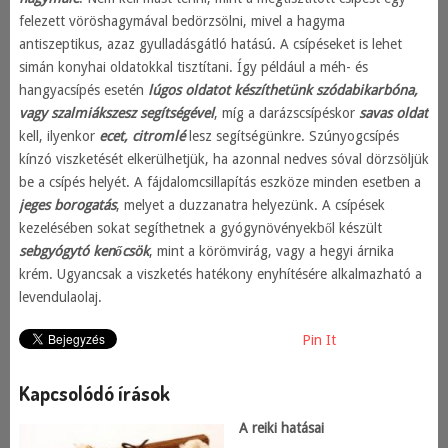
felezett vöröshagymával bedörzsölni, mivel a hagyma
antiszeptikus, azaz gyulladásgátló hatású. A csípéseket is lehet
simán konyhai oldatokkal tisztítani. Így például a méh- és
hangyacsípés esetén
lúgos oldatot készíthetünk szódabikarbóna,
vagy szalmiákszesz segítségével
, míg a darázscsípéskor
savas oldat
kell, ilyenkor
ecet, citromlé
lesz segítségünkre. Szúnyogcsípés
kínzó viszketését elkerülhetjük, ha azonnal nedves sóval dörzsöljük
be a csípés helyét. A fájdalomcsillapítás eszköze minden esetben a
jeges borogatás
, melyet a duzzanatra helyezünk. A csípések
kezelésében sokat segíthetnek a gyógynövényekből készült
sebgyógytó kenőcsök
, mint a körömvirág, vagy a hegyi árnika
krém. Ugyancsak a viszketés hatékony enyhítésére alkalmazható a
levendulaolaj.
Pin It
Kapcsolódó írások
A reiki hatásai