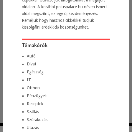
képekkel. Üdvözöljük látogatóinkat a megújult
oldalon. A korábbi poluspalace.hu néven ismert
oldal megszűnt, ez egy új kezdeményezés.
Reméljük hogy hasznos cikkekkel tudjuk
kiszolgálni érdeklődő közönségünket.
Témakörök
Autó
Divat
Egészség
IT
Otthon
Pénzügyek
Receptek
Szállás
Szórakozás
Utazás