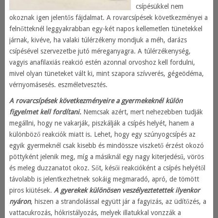
csípésükkel nem
okoznak igen jelentős fájdalmat. A rovarcsípések következményei a
felnőtteknél leggyakrabban egy-két napos kellemetlen tünetekkel
járnak, kivéve, ha valaki túlérzékeny mondjuk a méh, darázs
csípésével szervezetbe jutó méreganyagra. A túlérzékenység,
vagyis anafilaxiás reakció estén azonnal orvoshoz kell fordulni,
mivel olyan tüneteket vált ki, mint szapora szívverés, gégeödéma,
vérnyomásesés. eszméletvesztés.
A rovarcsípések következményeire a gyermekeknél külön
figyelmet kell fordítani.
Nemcsak azért, mert nehezebben tudják
megállni, hogy ne vakarják, piszkálják a csípés helyét, hanem a
különböző reakciók miatt is. Lehet, hogy egy szúnyogcsípés az
egyik gyermeknél csak kisebb és mindössze viszkető érzést okozó
pöttyként jelenik meg, míg a másiknál egy nagy kiterjedésű, vörös
és meleg duzzanatot okoz. Sőt, késői reakcióként a csípés helyétől
távolabb is jelentkezhetnek sokáig megmaradó, apró, de tömött
piros kiütések.
A gyerekek különösen veszélyeztetettek ilyenkor
nyáron
, hiszen a strandolással együtt jár a fagyizás, az üdítőzés, a
vattacukrozás, hókristályozás, melyek illatukkal vonzzák a