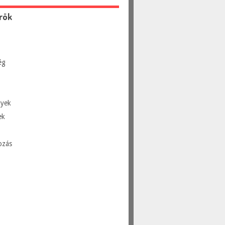
rök
ég
yek
ek
ozás