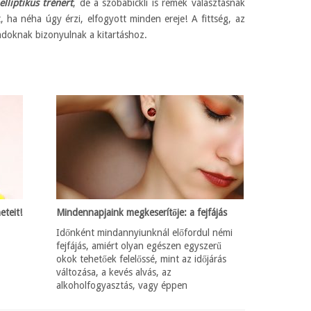
lliptikus trénert
, de a szobabickli is remek választásnak
t, ha néha úgy érzi, elfogyott minden ereje! A fittség, az
ndoknak bizonyulnak a kitartáshoz.
eteit!
Mindennapjaink megkeserítője: a fejfájás
Időnként mindannyiunknál előfordul némi
fejfájás, amiért olyan egészen egyszerű
a
okok tehetőek felelőssé, mint az időjárás
változása, a kevés alvás, az
alkoholfogyasztás, vagy éppen