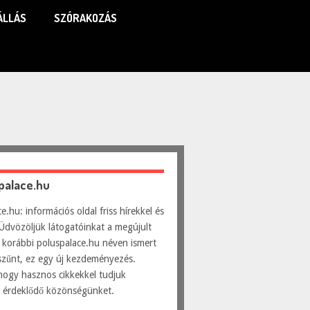
ÁLLÁS
SZÓRAKOZÁS
spalace.hu
e.hu: információs oldal friss hírekkel és
Üdvözöljük látogatóinkat a megújult
 korábbi poluspalace.hu néven ismert
szűnt, ez egy új kezdeményezés.
hogy hasznos cikkekkel tudjuk
ni érdeklődő közönségünket.