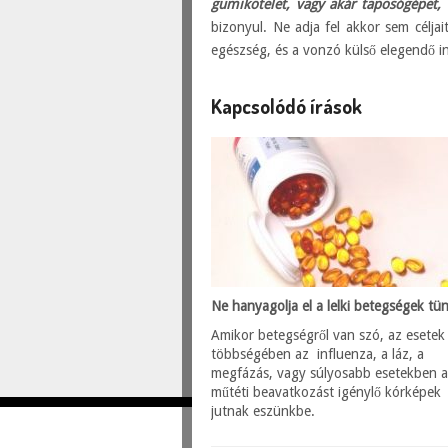
gumikötelet, vagy akár taposógépet, e
bizonyul. Ne adja fel akkor sem céljai
egészség, és a vonzó külső elegendő i
Kapcsolódó írások
Ne hanyagolja el a lelki betegségek tün
Amikor betegségről van szó, az esetek
többségében az influenza, a láz, a
megfázás, vagy súlyosabb esetekben 
műtéti beavatkozást igénylő kórképek
jutnak eszünkbe.