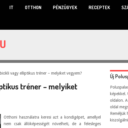
IT
OTTHON
PÉNZÜGYEK
RECEPTEK
SZ
HU
icikli vagy elliptikus tréner – melyiket vegyem?
Új Polu
iptikus tréner – melyiket
Poluspalac
képekkel. 
oldalon. A
oldal meg
Reméljük 
Otthoni használatra keresi azt a kondigépet, amellyel
kiszolgál
nem csak állóképességét növelheti, de a felesleges