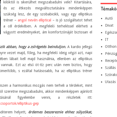
kilóktól is sikerülhet megszabadulni vele? Kitartására,
Témakö
és az étkezés megváltoztatására mindenképpen
szükség lesz, de egy szobabicikli, vagy egy elliptikus
Autó
tréner –
angol nevén elliptical
– is jó szolgáltatot tehet
Divat
a cél érdekében. A megfelelő terheléssel elérheti a
vágyott eredményeket, ám komfortzónáját biztosan el
Egészs
IT
Otthon
zik abban, hogy a zsírégetés beinduljon.
A kardio jellegű
re vezet majd, főleg, ha megfelelő ideig végzi azt, napi
Pénzüg
ben lábait kell majd használnia, ellenben az elliptikus
Recept
 vannak. Ezt az első öt-tíz perc után nem biztos, hogy
Szállás
merítőbb, s ezáltal hatásosabb, ha az elliptikus tréner
Szórak
Utazás
hiszen a harmonikus mozgás nem terheli a térdeket, mint
ótól szeretne megszabadulni, akkor mindenképpen ajánlott
ásánál figyelembe venni, a részletek itt:
csoportok/elliptikus-gep
nditerem helyett,
érdemes beszereznie ehhez súlyzókat,