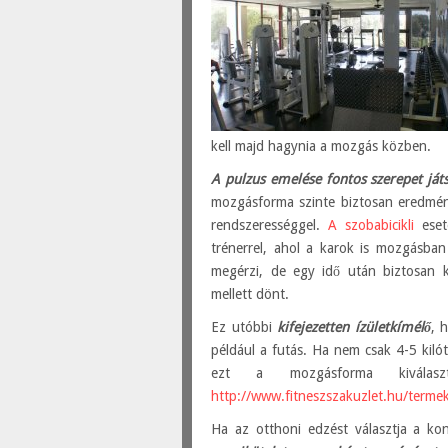
kell majd hagynia a mozgás közben.
A pulzus emelése fontos szerepet játs
mozgásforma szinte biztosan eredmény
rendszerességgel.
A szobabicikli
eseté
trénerrel, ahol a karok is mozgásban
megérzi, de egy idő után biztosan ki
mellett dönt.
Ez utóbbi
kifejezetten ízületkímélő
, 
például a futás. Ha nem csak 4-5 kil
ezt a mozgásforma kiválaszt
http://www.fitneszszakuzlet.hu/termek
Ha az otthoni edzést választja a ko