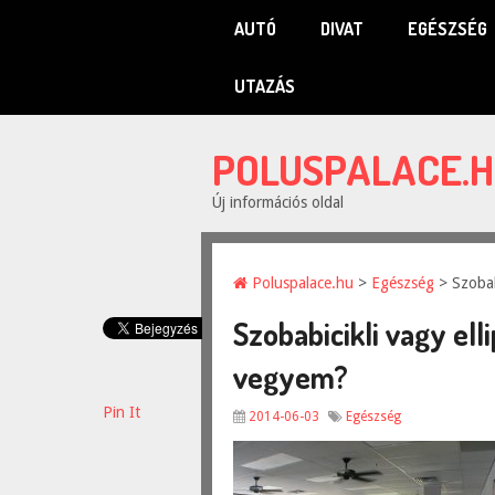
AUTÓ
DIVAT
EGÉSZSÉG
UTAZÁS
POLUSPALACE.
Új információs oldal
Poluspalace.hu
>
Egészség
> Szobab
Szobabicikli vagy ell
vegyem?
Pin It
2014-06-03
Egészség