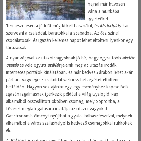
hajnal már hűvösen
várja a munkába
igyekvőket.
Természetesen a jó időt még ki kell használni, és
kirándulás
okat
szervezni a családdal, barátokkal a szabadba. Az ősz színei
csodálatosak, és igazán kellemes napot lehet eltölteni ilyenkor egy
túrázással.
A nyár végével az utazni vágyóknak jó hír, hogy egyre több
akciós
utazás
és vele együtt
szállás
jelenik meg az utazási irodák,
internetes portálok kínálatában, és már kedvező árakon lehet akár
párban, vagy egész családdal wellness hétvégéket eltölteni
belföldön. Nagyon sok ajánlat egy-egy eseményhez kapcsolódik.
Igazán izgalmasnak ígérkezik például a Világ Gyalogló Nap
alkalmából összeállított októberi csomag, mely Sopronba, a
Lővérek meglátogatására invitálja az utazni vágyókat.
Gasztronómia élményt nyújthat a gyulai kolbászfesztivál, melynek
alkalmából a város szálláshelyei is kedvező csomagokkal rukkoltak
elő.
A
Balaton
t is érdemes meglátogatni az őszi hónapokban. Igaz, a