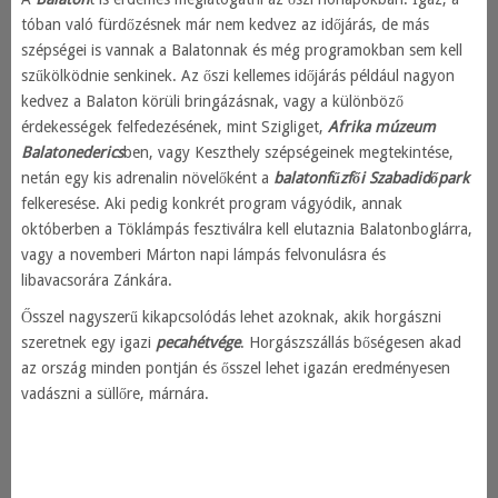
tóban való fürdőzésnek már nem kedvez az időjárás, de más
szépségei is vannak a Balatonnak és még programokban sem kell
szűkölködnie senkinek. Az őszi kellemes időjárás például nagyon
kedvez a Balaton körüli bringázásnak, vagy a különböző
érdekességek felfedezésének, mint Szigliget,
Afrika múzeum
Balatonederics
ben, vagy Keszthely szépségeinek megtekintése,
netán egy kis adrenalin növelőként a
balatonfűzfői Szabadidőpark
felkeresése. Aki pedig konkrét program vágyódik, annak
októberben a Töklámpás fesztiválra kell elutaznia Balatonboglárra,
vagy a novemberi Márton napi lámpás felvonulásra és
libavacsorára Zánkára.
Ősszel nagyszerű kikapcsolódás lehet azoknak, akik horgászni
szeretnek egy igazi
pecahétvége
. Horgászszállás bőségesen akad
az ország minden pontján és ősszel lehet igazán eredményesen
vadászni a süllőre, márnára.