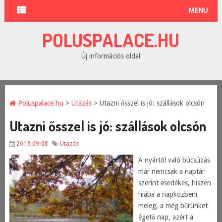
MENU
POLUSPALACE.HU
Új információs oldal
Poluspalace.hu
>
Utazás
> Utazni ősszel is jó: szállások olcsón
Utazni ősszel is jó: szállások olcsón
2013-09-08
Utazás
A nyártól való búcsúzás
már nemcsak a naptár
szerint esedékes, hiszen
hiába a napközbeni
meleg, a még bőrünket
égető nap, azért a