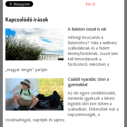
Pin It
Kapcsolódó írások
A Balaton ősszel is vár
Hétvégi kiruccanás a
Balatonhoz? Hála a wellness
szállodáknak és a fedett
élményfürdőknek, ősszel sem
kell lemondanunk a
fürdőzésről, miközben a
„magyar tenger” partján
Családi nyaralás: úton a
gyermekkel
Az idő egyre csodálatosabb,
mindenki igyekszik a lehető
legtöbb időt kint tölteni a
szabadban. Előkerültek már a
napszemüvegek, a
rövidnadrágok, naptejek és sajnos